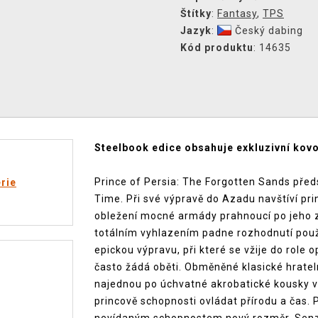
Štítky
:
Fantasy
,
TPS
Jazyk
:
Český dabing
Kód produktu
: 14635
Steelbook edice obsahuje exkluzivní kovov
Prince of Persia: The Forgotten Sands před
rie
Time. Při své výpravě do Azadu navštíví pri
obležení mocné armády prahnoucí po jeho zn
totálním vyhlazením padne rozhodnutí použí
epickou výpravu, při které se vžije do role
často žádá oběti. Obměněné klasické hrateln
najednou po úchvatné akrobatické kousky v 
princově schopnosti ovládat přírodu a čas.