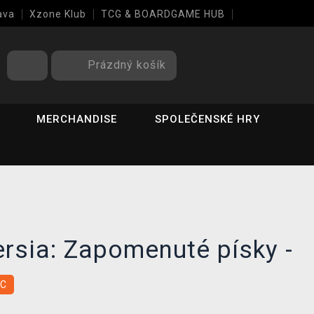
ava
Xzone Klub
TCG & BOARDGAME HUB
Prázdný košík
MERCHANDISE
SPOLEČENSKÉ HRY
ersia: Zapomenuté písky -
C