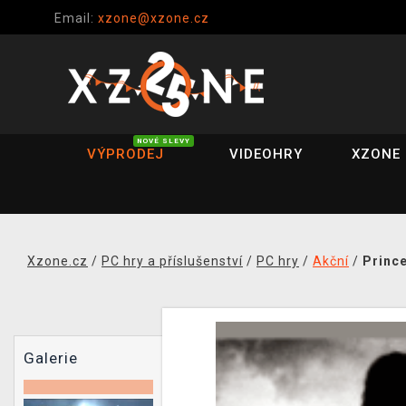
Email:
xzone@xzone.cz
NOVÉ SLEVY
VÝPRODEJ
VIDEOHRY
XZONE 
Xzone.cz
/
PC hry a příslušenství
/
PC hry
/
Akční
/
Prince
Galerie