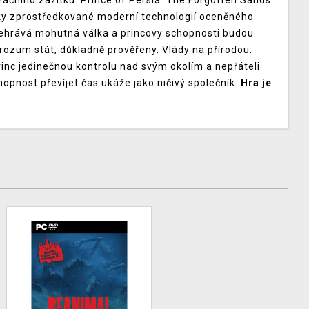
čního zážitku: Prince of Persia: The Forgotten Sands
 zprostředkované moderní technologií oceněného
odehrává mohutná válka a princovy schopnosti budou
ozum stát, důkladně prověřeny. Vlády na přírodou:
inc jedinečnou kontrolu nad svým okolím a nepřáteli.
schopnost převíjet čas ukáže jako ničivý společník.
Hra je