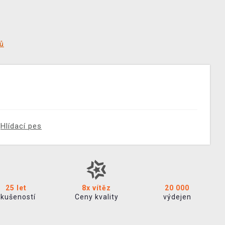
tů
Hlídací pes
25 let
8x vítěz
20 000
zkušeností
Ceny kvality
výdejen