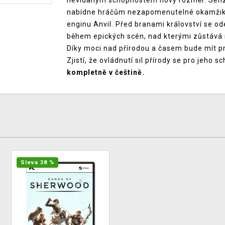
nevídaným schopnostem nový rozměr. Senza
nabídne hráčům nezapomenutelné okamžiky
enginu Anvil. Před branami království se 
během epických scén, nad kterými zůstává r
Díky moci nad přírodou a časem bude mít pr
Zjistí, že ovládnutí sil přírody se pro jeho 
kompletně v češtině.
Sleva 38 %