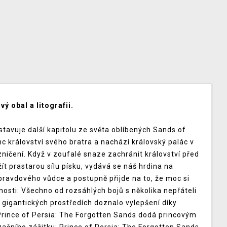
ý obal a litografii.
stavuje další kapitolu ze světa oblíbených Sands of
nc království svého bratra a nachází královský palác v
ičení. Když v zoufalé snaze zachránit království před
t prastarou sílu písku, vydává se náš hrdina na
 opravdového vůdce a postupně přijde na to, že moc si
osti: Všechno od rozsáhlých bojů s několika nepřáteli
gigantických prostředích doznalo vylepšení díky
 Prince of Persia: The Forgotten Sands dodá princovým