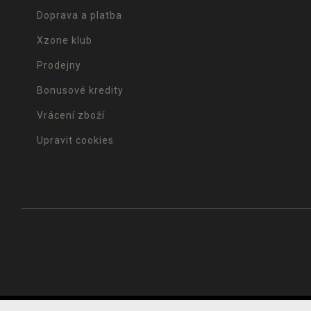
Doprava a platba
Xzone klub
Prodejny
Bonusové kredity
Vrácení zboží
Upravit cookies