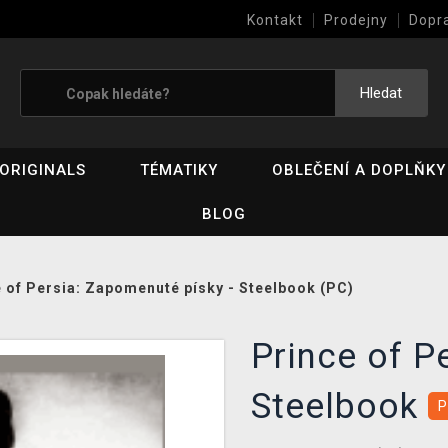
Kontakt
Prodejny
Dopr
Výkup her (bazar)
Hledat
ORIGINALS
TÉMATIKY
OBLEČENÍ A DOPLŇKY
BLOG
 of Persia: Zapomenuté písky - Steelbook (PC)
Prince of P
Steelbook
P