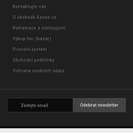
Kontaktujte nás
O obchodě Xzone.cz
Reklamace a odstoupení
Výkup her (bazar)
Provizní systém
Obchodní podmínky
Ochrana osobních údajů
Odebírat newsletter
© 2001 - 2026 Xzone.cz |
Upravit cookies
|
Naše obchody