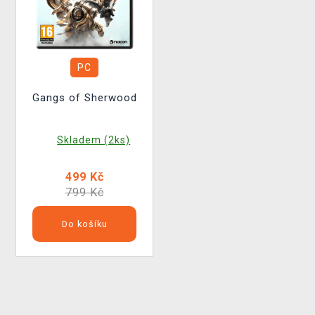
PC
Gangs of Sherwood
Skladem (2ks)
499 Kč
799 Kč
Do košíku