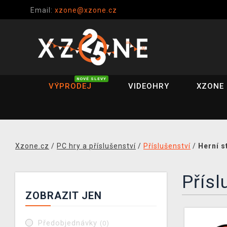
Email:
xzone@xzone.cz
NOVÉ SLEVY
VÝPRODEJ
VIDEOHRY
XZONE 
Xzone.cz
/
PC hry a příslušenství
/
Příslušenství
/
Herní s
Přísl
ZOBRAZIT JEN
Předobjednávky
(0)