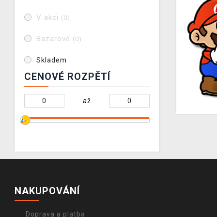
V akci
(0)
Bazarové
(0)
Skladem
CENOVÉ ROZPĚTÍ
až
NAKUPOVÁNÍ
Doprava a platba