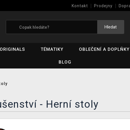
Kontakt
Prodejny
Dopr
Výkup her (bazar)
Hledat
ORIGINALS
TÉMATIKY
OBLEČENÍ A DOPLŇKY
BLOG
toly
ušenství - Herní stoly