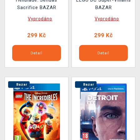
Hellblade: Senuas
LEGO DC Super-Villains
Sacrifice BAZAR
BAZAR
Vyprodáno
Vyprodáno
299 Kč
299 Kč
Detail
Detail
Bazar
Bazar