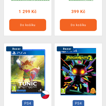
of New York -
Collectors Edition
1 299 Kč
399 Kč
Do košíku
Do košíku
Bazar
Bazar
PS4
PS4