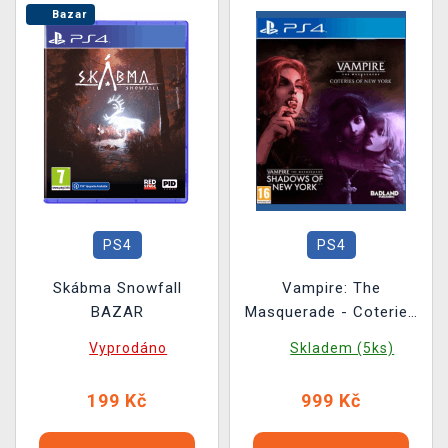
Bazar
PS4
PS4
Skábma Snowfall
Vampire: The
BAZAR
Masquerade - Coteries
of New York + Shadows
Vyprodáno
Skladem (5ks)
of New York
199 Kč
999 Kč