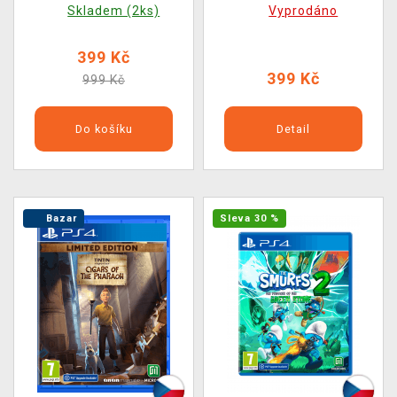
Skladem (2ks)
Vyprodáno
399 Kč
399 Kč
999 Kč
Do košíku
Detail
Bazar
Sleva 30 %