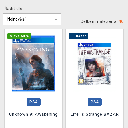
DOPRAVA
Řadit dle:
XZONE KLUB
Celkem nalezeno:
40
TCG & BOARDGAME HUB
Sleva 60 %
Bazar
VÝKUP HER (BAZAR)
PS4
PS4
Unknown 9: Awakening
Life Is Strange BAZAR