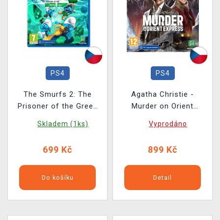
PS4
PS4
The Smurfs 2: The
Agatha Christie -
Prisoner of the Green
Murder on Orient
Stone BAZAR
Express - Deluxe Edition
Skladem (1ks)
Vyprodáno
BAZAR
699 Kč
899 Kč
Do košíku
Detail