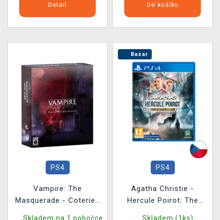
Detail
Do košíku
Bazar
PS4
PS4
Vampire: The
Agatha Christie -
Masquerade - Coteries
Hercule Poirot: The
of New York + Shadows
London Case BAZAR
Skladem na 1 pobočce
Skladem (1ks)