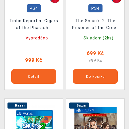
PS4
PS4
Tintin Reporter: Cigars
The Smurfs 2: The
of the Pharaoh -
Prisoner of the Green
Limited Edition BAZAR
Stone
Vyprodáno
Skladem (2ks)
699 Kč
999 Kč
999 Kč
Detail
Do košíku
Bazar
Bazar