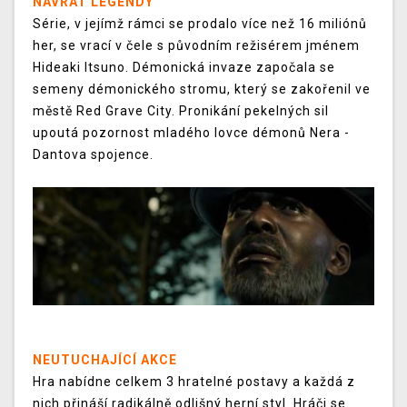
NÁVRAT LEGENDY
Série, v jejímž rámci se prodalo více než 16 miliónů
her, se vrací v čele s původním režisérem jménem
Hideaki Itsuno. Démonická invaze započala se
semeny démonického stromu, který se zakořenil ve
městě Red Grave City. Pronikání pekelných sil
upoutá pozornost mladého lovce démonů Nera -
Dantova spojence.
NEUTUCHAJÍCÍ AKCE
Hra nabídne celkem 3 hratelné postavy a každá z
nich přináší radikálně odlišný herní styl. Hráči se