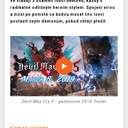
se stávají 3 osamělí lovci démonů, každý s
radikálně odlišným herním stylem. Spojeni vírou
a žízní po pomstě se budou muset tito lovci
postavit svým démonům, pokud chtějí přežít.
Devil May Cry 5 - gamescom 2018 Trailer