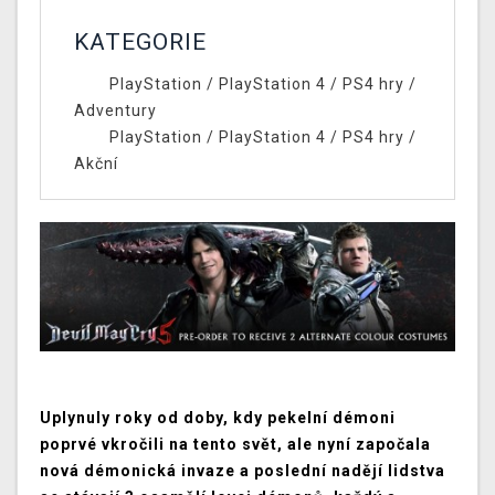
KATEGORIE
PlayStation
/
PlayStation 4
/
PS4 hry
/
Adventury
PlayStation
/
PlayStation 4
/
PS4 hry
/
Akční
Uplynuly roky od doby, kdy pekelní démoni
poprvé vkročili na tento svět, ale nyní započala
nová démonická invaze a poslední nadějí lidstva