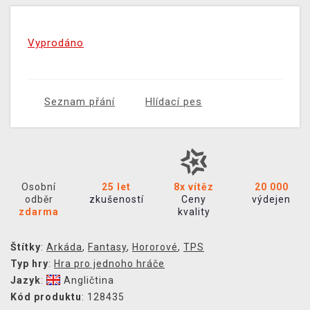
Vyprodáno
Seznam přání
Hlídací pes
Osobní
25 let
8x vítěz
20 000
odběr
zkušeností
Ceny
výdejen
zdarma
kvality
Štítky
:
Arkáda
,
Fantasy
,
Hororové
,
TPS
Typ hry
:
Hra pro jednoho hráče
Jazyk
:
Angličtina
Kód produktu
: 128435