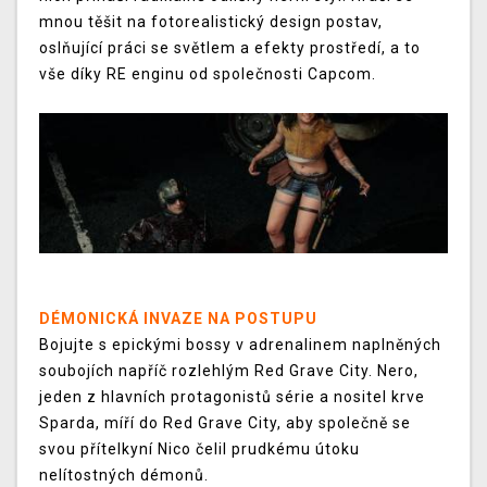
mnou těšit na fotorealistický design postav,
oslňující práci se světlem a efekty prostředí, a to
vše díky RE enginu od společnosti Capcom.
DÉMONICKÁ INVAZE NA POSTUPU
Bojujte s epickými bossy v adrenalinem naplněných
soubojích napříč rozlehlým Red Grave City. Nero,
jeden z hlavních protagonistů série a nositel krve
Sparda, míří do Red Grave City, aby společně se
svou přítelkyní Nico čelil prudkému útoku
nelítostných démonů.