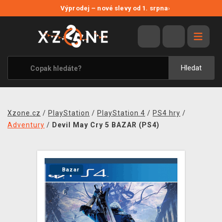
NOVÉ SLEVY
Výprodej – nové slevy od 1. srpna
›
VÝPRODEJ
VIDEOHRY
XZONE ORIGINALS
Hledat
TÉMATIKY
OBLEČENÍ A DOPLŇKY
Xzone.cz
/
PlayStation
/
PlayStation 4
/
PS4 hry
/
MERCHANDISE
Adventury
/
Devil May Cry 5 BAZAR (PS4)
SPOLEČENSKÉ HRY
BLOG
Bazar
KONTAKT
PRODEJNY