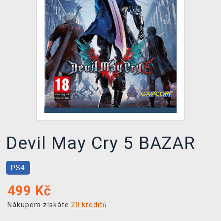
DOPRAVA
XZONE KLUB
TCG & BOARDGAME HUB
VÝKUP HER (BAZAR)
Devil May Cry 5 BAZAR
PS4
499
Kč
Nákupem získáte
20 kreditů