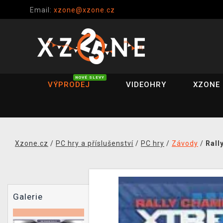
Email:
xzone@xzone.cz
NOVÉ SLEVY
VÝPRODEJ
VIDEOHRY
XZONE 
Xzone.cz
/
PC hry a příslušenství
/
PC hry
/
Závody
/
Rall
Galerie