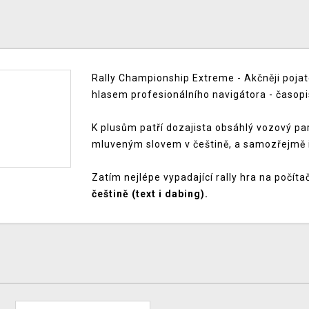
Rally Championship Extreme - Akčněji poja
hlasem profesionálního navigátora - časopi
K plusům patří dozajista obsáhlý vozový pa
mluveným slovem v češtině, a samozřejmě i
Zatím nejlépe vypadající rally hra na počíta
češtině (text i dabing).