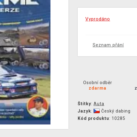
Vyprodáno
Seznam přání
Osobní odběr
zdarma
Štítky
:
Auta
Jazyk
:
Český dabing
Kód produktu
: 10285