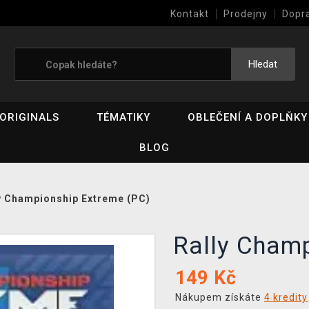
Kontakt
Prodejny
Dopr
Výkup her (bazar)
Hledat
ORIGINALS
TÉMATIKY
OBLEČENÍ A DOPLŇKY
BLOG
y Championship Extreme (PC)
Rally Cham
149
Kč
Nákupem získáte
4 kredity