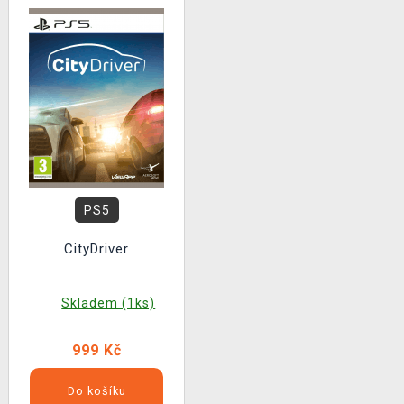
PS5
CityDriver
Skladem (1ks)
999 Kč
Do košíku