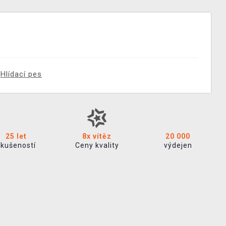
Hlídací pes
25 let
8x vítěz
20 000
zkušeností
Ceny kvality
výdejen