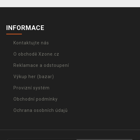
INFORMACE
Kontaktujte nás
O obchodě Xzone.cz
Reklamace a odstoupení
Výkup her (bazar)
Provizní systém
Obchodní podmínky
Ochrana osobních údajů