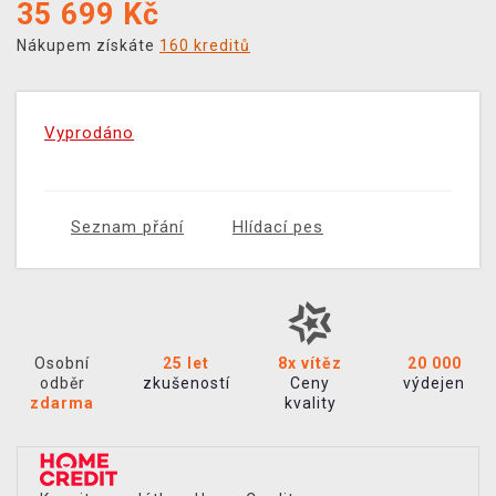
35 699
Kč
Nákupem získáte
160 kreditů
Vyprodáno
Seznam přání
Hlídací pes
Osobní
25 let
8x vítěz
20 000
odběr
zkušeností
Ceny
výdejen
zdarma
kvality