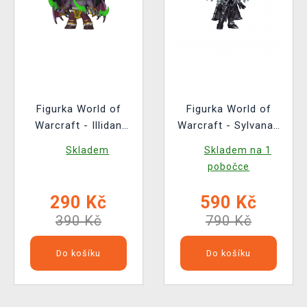
Figurka World of
Figurka World of
Warcraft - Illidan
Warcraft - Sylvanas
(Funko POP! Games
Chase (Funko POP!
Skladem
Skladem na 1
1101)
Games 990)
pobočce
290 Kč
590 Kč
390 Kč
790 Kč
Do košíku
Do košíku