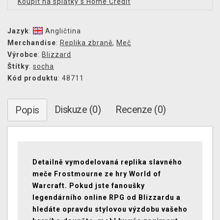
Koupit na splátky s Home Credit
Jazyk
:
Angličtina
Merchandise
:
Replika zbraně
,
Meč
Výrobce
:
Blizzard
Štítky
:
socha
Kód produktu
: 48711
Diskuze (0)
Recenze (0)
Popis
Detailně vymodelovaná replika slavného
meče Frostmourne ze hry World of
Warcraft. Pokud jste fanoušky
legendárního online RPG od Blizzardu a
hledáte opravdu stylovou výzdobu vašeho