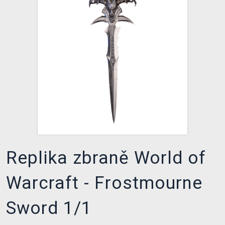
DOPRAVA
XZONE KLUB
TCG & BOARDGAME HUB
VÝKUP HER (BAZAR)
Replika zbraně World of
Warcraft - Frostmourne
Sword 1/1