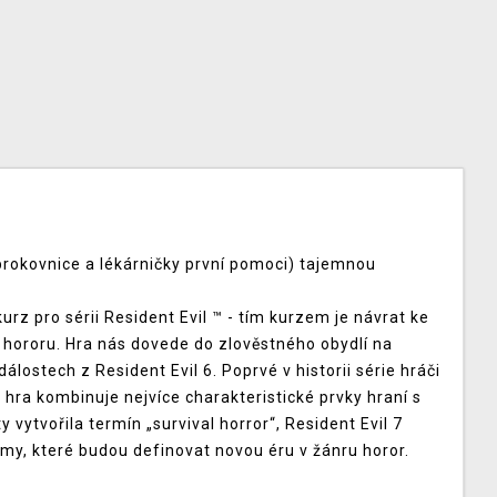
 brokovnice a lékárničky první pomoci) tajemnou
urz pro sérii Resident Evil ™ - tím kurzem je návrat ke
hororu. Hra nás dovede do zlověstného obydlí na
lostech z Resident Evil 6. Poprvé v historii série hráči
e hra kombinuje nejvíce charakteristické prvky hraní s
 vytvořila termín „survival horror“, Resident Evil 7
jmy, které budou definovat novou éru v žánru horor.