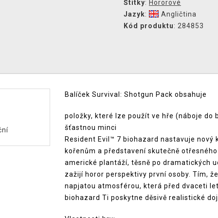
Štítky
:
Hororové
Jazyk
:
Angličtina
Kód produktu
: 284853
Balíček Survival: Shotgun Pack obsahuje
položky, které lze použít ve hře (náboje do
šťastnou minci
ční
Resident Evil™ 7 biohazard nastavuje nový k
kořenům a představení skutečně otřesného 
americké plantáží, těsně po dramatických udá
zažijí horor perspektivy první osoby. Tím, ž
napjatou atmosférou, která před dvaceti lety
biohazard Ti poskytne děsivě realistické do