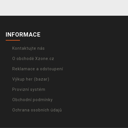
INFORMACE
Kontaktujte nás
O obchodě Xzone.cz
Reklamace a odstoupení
Výkup her (bazar)
Provizní systém
Obchodní podmínky
Ochrana osobních údajů