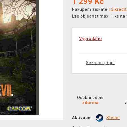
1 299
Kč
Nákupem získáte
13 kredi
Lze objednat max. 1 ks na
Vyprodáno
Seznam přání
Osobní odběr
zdarma
Aktivace
:
Steam