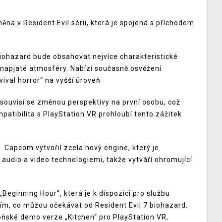
ěna v Resident Evil sérii, která je spojená s příchodem
biohazard bude obsahovat nejvíce charakteristické
 napjaté atmosféry. Nabízí současně osvěžení
ival horror“ na vyšší úroveň
 souvisí se změnou perspektivy na první osobu, což
mpatibilita s PlayStation VR prohloubí tento zážitek
Capcom vytvořil zcela nový engine, který je
 audio a video technologiemi, takže vytváří ohromující
Beginning Hour“, která je k dispozici pro službu
tím, co můžou očekávat od Resident Evil 7 biohazard.
oňské demo verze „Kitchen“ pro PlayStation VR,