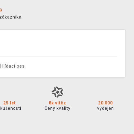
tů
 zákazníka.
Hlídací pes
25 let
8x vítěz
20 000
zkušeností
Ceny kvality
výdejen