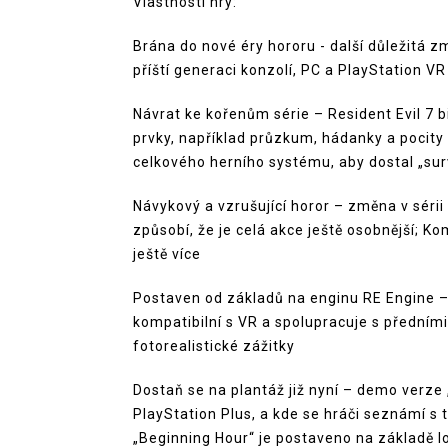
Vlastnosti hry:
Brána do nové éry hororu - další důležitá zm
příští generaci konzolí, PC a PlayStation VR
Návrat ke kořenům série – Resident Evil 7 
prvky, například průzkum, hádanky a pocity
celkového herního systému, aby dostal „surv
Návykový a vzrušující horor – změna v sérii
způsobí, že je celá akce ještě osobnější; Ko
ještě více
Postaven od základů na enginu RE Engine – 
kompatibilní s VR a spolupracuje s předními
fotorealistické zážitky
Dostaň se na plantáž již nyní – demo verze „
PlayStation Plus, a kde se hráči seznámí s 
„Beginning Hour“ je postaveno na základě l