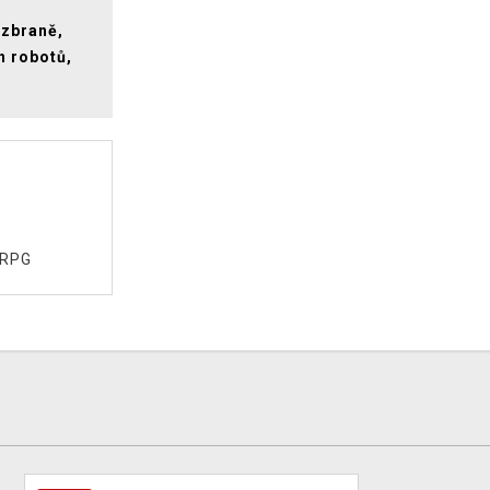
 zbraně,
h robotů,
ORPG