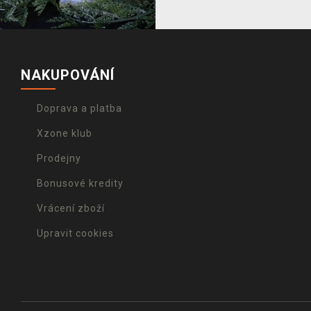
NAKUPOVÁNÍ
Doprava a platba
Xzone klub
Prodejny
Bonusové kredity
Vrácení zboží
Upravit cookies