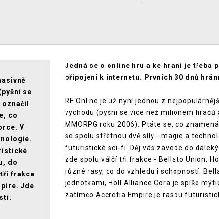
Jedná se o online hru a ke hraní je třeba p
připojení k internetu. Prvních 30 dnů hrá
masivně
(pyšní se
RF Online je už nyní jednou z nejpopulárněj
 označil
východu (pyšní se více než milionem hráčů 
e, co
MMORPG roku 2006). Ptáte se, co znamená on
orce. V
se spolu střetnou dvě síly - magie a technol
hnologie.
futuristické sci-fi. Děj vás zavede do dale
ristické
zde spolu válčí tři frakce - Bellato Union, H
u, do
různé rasy, co do vzhledu i schopností. Be
tři frakce
jednotkami, Holl Alliance Cora je spíše mýti
mpire. Jde
zatímco Accretia Empire je rasou futuristick
stí.
i