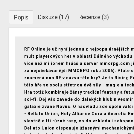
Diskuze (17)
Recenze (3)
Popis
RF Online je už nyní jednou z nejpopulárnějších 
multiplayerových her v oblasti Dálného východu 
více než milionem hráčů a server mmorpg.com ji
za nejočekávanější MMORPG roku 2006). Ptáte s
znamená ono RF v názvu této hry? Je to Rising F
této hře se spolu střetnou dvě síly - magie a tec
Hra totiž kombinuje žánry tradiční fantasy a futu
sci-fi. Děj vás zavede do dalekých hlubin vesmír
galaxie zvané Novus. O nadvládu zde spolu válčí 
- Bellato Union, Holy Alliance Cora a Accretia E
vlastně o tři různé rasy, co do vzhledu i schopno
Bellato Union disponuje úžasnými mechanickým