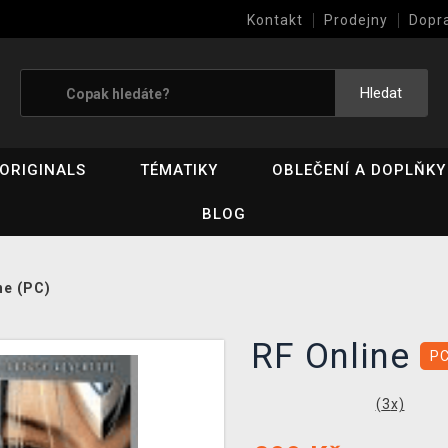
Kontakt
Prodejny
Dopr
Výkup her (bazar)
Hledat
ORIGINALS
TÉMATIKY
OBLEČENÍ A DOPLŇKY
BLOG
ne (PC)
RF Online
P
(
3
x)