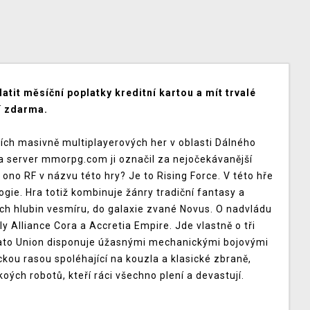
latit měsíční poplatky kreditní kartou a mít trvalé
ní zdarma.
ších masivně multiplayerových her v oblasti Dálného
a server mmorpg.com ji označil za nejočekávanější
o RF v názvu této hry? Je to Rising Force. V této hře
ogie. Hra totiž kombinuje žánry tradiční fantasy a
kých hlubin vesmíru, do galaxie zvané Novus. O nadvládu
oly Alliance Cora a Accretia Empire. Jde vlastně o tři
llato Union disponuje úžasnými mechanickými bojovými
ckou rasou spoléhající na kouzla a klasické zbraně,
oých robotů, kteří ráci všechno plení a devastují.