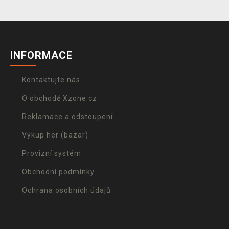
INFORMACE
Kontaktujte nás
O obchodě Xzone.cz
Reklamace a odstoupení
Výkup her (bazar)
Provizní systém
Obchodní podmínky
Ochrana osobních údajů