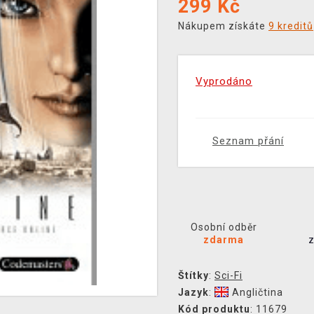
299
Kč
Nákupem získáte
9 kreditů
Vyprodáno
Seznam přání
Osobní odběr
zdarma
Štítky
:
Sci-Fi
Jazyk
:
Angličtina
Kód produktu
: 11679