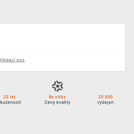
Hlídací pes
25 let
8x vítěz
20 000
zkušeností
Ceny kvality
výdejen