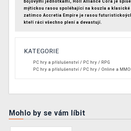
bojovými jednotkami, Holl Alliance Cora je spíše
mýtickou rasou spoléhající na kouzla a klasické
zatímco Accretia Empire je rasou futuristickoýc
kteří ráci všechno plení a devastují.
KATEGORIE
PC hry a příslušenství
/
PC hry
/
RPG
PC hry a příslušenství
/
PC hry
/
Online a MM
Mohlo by se vám líbit