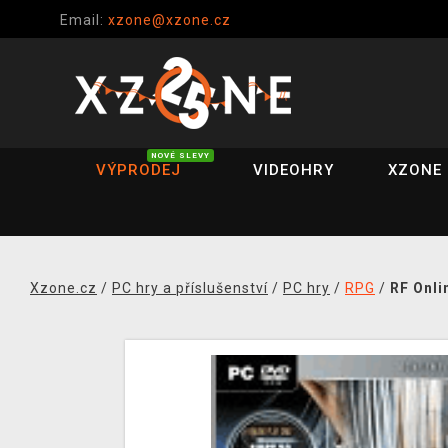
Email:
xzone@xzone.cz
NOVÉ SLEVY
VÝPRODEJ
VIDEOHRY
XZONE 
Xzone.cz
/
PC hry a příslušenství
/
PC hry
/
RPG
/
RF Onli