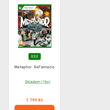
XSX
Metaphor: ReFantazio
Skladem (1ks)
1 799 Kč