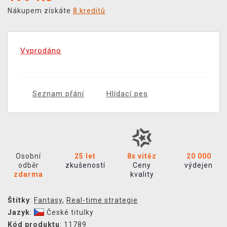
Nákupem získáte
8 kreditů
Vyprodáno
Seznam přání
Hlídací pes
Osobní
25 let
8x vítěz
20 000
odběr
zkušeností
Ceny
výdejen
zdarma
kvality
Štítky
:
Fantasy
,
Real-time strategie
Jazyk
:
České titulky
Kód produktu
: 11789