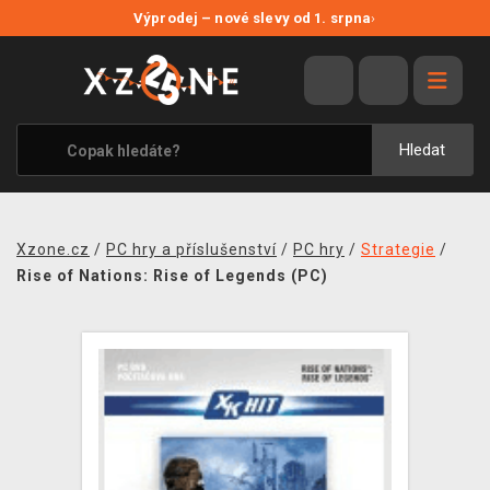
NOVÉ SLEVY
Výprodej – nové slevy od 1. srpna
›
VÝPRODEJ
VIDEOHRY
XZONE ORIGINALS
Hledat
TÉMATIKY
OBLEČENÍ A DOPLŇKY
Xzone.cz
/
PC hry a příslušenství
/
PC hry
/
Strategie
/
MERCHANDISE
Rise of Nations: Rise of Legends (PC)
SPOLEČENSKÉ HRY
BLOG
KONTAKT
PRODEJNY