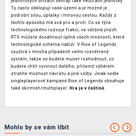
jednotlivých bitvách sehrají také neutrální jednotky.
Ty často obklopují vaše území a je možné je
podrobit silou, úplatky i mírovou cestou. Každý z
těchto způsobů má svá pro a proti. Co se týče
technologického rozvoje frakcí, ve většině jiných
RTS můžete dosáhnout úplně všech možností, které
technologické schéma nabízí. V Rise of Legends
využívá v mnoha případech velmi rozvětvený
systém, takže se budete muset rozhodnout, co
budete chtít vyvinout dalšího, přičemž výběrem
ztratíte možnost návratu a jiné volby. Jinak vedle
singleplayerové kampaně Rise of Legends obsahuje
také skirmish/multiplayer.
Hra je v češtině.
Mohlo by se vám líbit