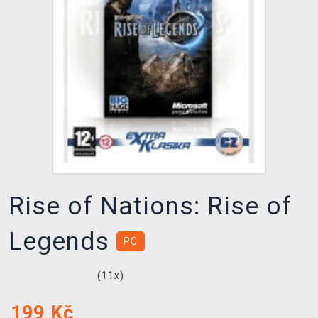
DOPRAVA
XZONE KLUB
TCG & BOARDGAME HUB
VÝKUP HER (BAZAR)
Rise of Nations: Rise of
Legends
PC
(
11
x)
199
Kč