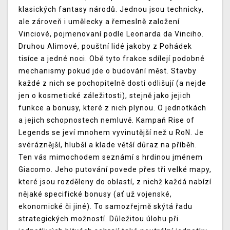
klasických fantasy národů. Jednou jsou technicky,
ale zároveň i umělecky a řemeslně založení
Vinciové, pojmenovaní podle Leonarda da Vinciho.
Druhou Alimové, pouštní lidé jakoby z Pohádek
tisíce a jedné noci. Obě tyto frakce sdílejí podobné
mechanismy pokud jde o budování měst. Stavby
každé z nich se pochopitelně dosti odlišují (a nejde
jen o kosmetické záležitosti), stejně jako jejich
funkce a bonusy, které z nich plynou. O jednotkách
a jejich schopnostech nemluvě. Kampaň Rise of
Legends se jeví mnohem vyvinutější než u RoN. Je
svéráznější, hlubší a klade větší důraz na příběh.
Ten vás mimochodem seznámí s hrdinou jménem
Giacomo. Jeho putování povede přes tři velké mapy,
které jsou rozděleny do oblastí, z nichž každá nabízí
nějaké specifické bonusy (ať už vojenské,
ekonomické či jiné). To samozřejmě skýtá řadu
strategických možností. Důležitou úlohu při