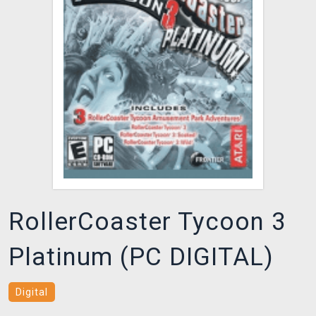
DOPRAVA
XZONE KLUB
TCG & BOARDGAME HUB
VÝKUP HER (BAZAR)
RollerCoaster Tycoon 3
Platinum (PC DIGITAL)
Digital