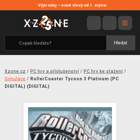
NOVÉ SLEVY
Výprodej – nové slevy od 1. srpna
›
VÝPRODEJ
VIDEOHRY
XZONE ORIGINALS
Hledat
TÉMATIKY
OBLEČENÍ A DOPLŇKY
Xzone.cz
/
PC hry a příslušenství
/
PC hry ke stažení
/
MERCHANDISE
Simulace
/
RollerCoaster Tycoon 3 Platinum (PC
DIGITAL) (DIGITAL)
SPOLEČENSKÉ HRY
BLOG
KONTAKT
PRODEJNY