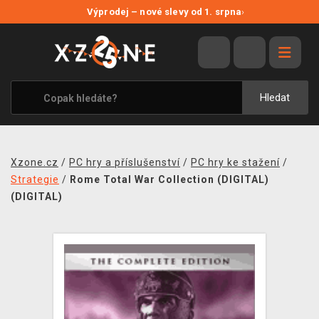
NOVÉ SLEVY
Výprodej – nové slevy od 1. srpna
›
VÝPRODEJ
VIDEOHRY
XZONE ORIGINALS
Hledat
TÉMATIKY
OBLEČENÍ A DOPLŇKY
Xzone.cz
/
PC hry a příslušenství
/
PC hry ke stažení
/
MERCHANDISE
Strategie
/
Rome Total War Collection (DIGITAL)
(DIGITAL)
SPOLEČENSKÉ HRY
BLOG
KONTAKT
PRODEJNY