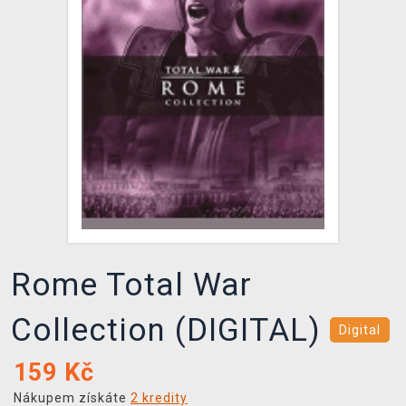
DOPRAVA
XZONE KLUB
TCG & BOARDGAME HUB
VÝKUP HER (BAZAR)
Rome Total War
Collection (DIGITAL)
Digital
159
Kč
Nákupem získáte
2 kredity