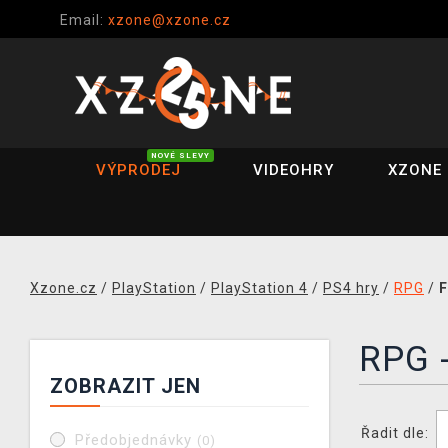
Email:
xzone@xzone.cz
NOVÉ SLEVY
VÝPRODEJ
VIDEOHRY
XZONE 
Xzone.cz
/
PlayStation
/
PlayStation 4
/
PS4 hry
/
RPG
/
F
RPG 
ZOBRAZIT JEN
Řadit dle:
Předobjednávky
(0)