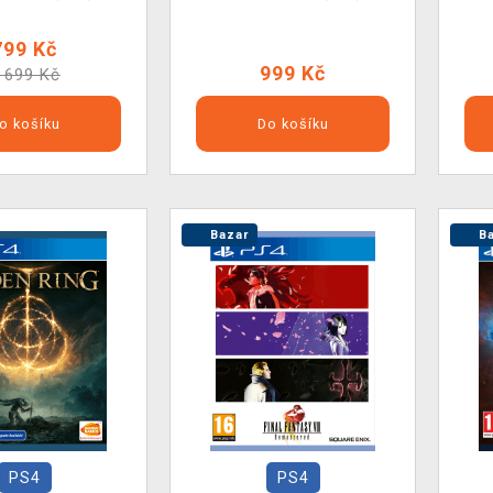
799 Kč
999 Kč
 699 Kč
o košíku
Do košíku
Bazar
Ba
PS4
PS4