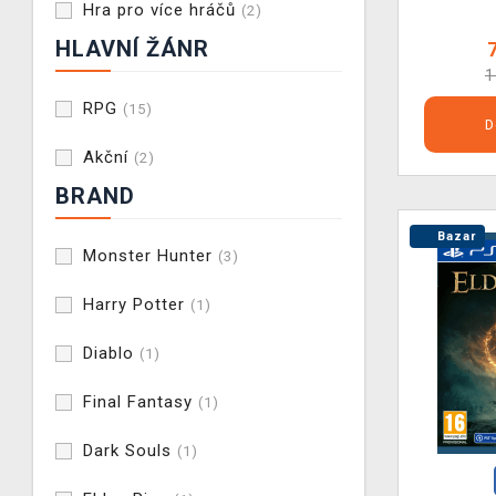
Hra pro více hráčů
(2)
HLAVNÍ ŽÁNR
1
RPG
(15)
D
Akční
(2)
BRAND
Bazar
Monster Hunter
(3)
Harry Potter
(1)
Diablo
(1)
Final Fantasy
(1)
Dark Souls
(1)