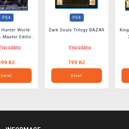
PS4
PS4
 Hunter World:
Dark Souls Trilogy BAZAR
Kin
- Master Edition
BAZAR
Vyprodáno
Vyprodáno
399 Kč
799 Kč
Detail
Detail