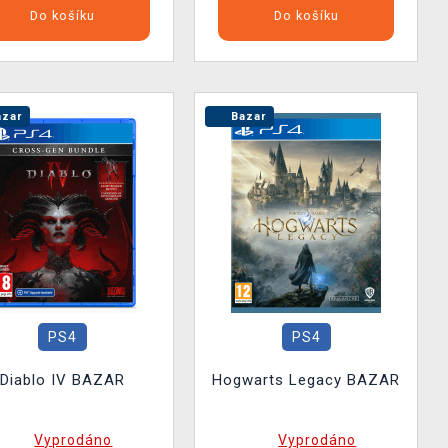
Do košíku
Do košíku
zar
Bazar
PS4
PS4
Diablo IV BAZAR
Hogwarts Legacy BAZAR
Vyprodáno
Vyprodáno