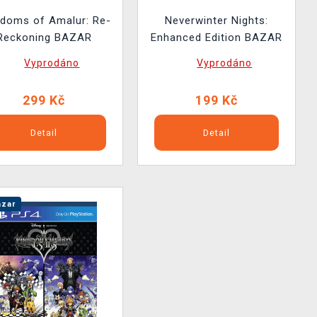
gdoms of Amalur: Re-
Neverwinter Nights:
Reckoning BAZAR
Enhanced Edition BAZAR
Vyprodáno
Vyprodáno
299 Kč
199 Kč
Detail
Detail
zar