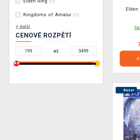
Elden Ring
(1)
Elden
Kingdoms of Amalur
(1)
+ další
Sk
CENOVÉ ROZPĚTÍ
až
D
Bazar