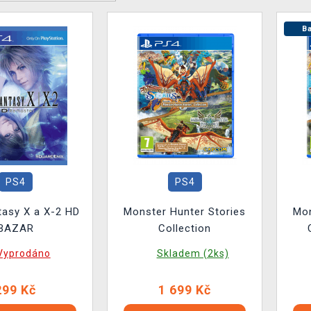
Ba
PS4
PS4
tasy X a X-2 HD
Monster Hunter Stories
Mon
BAZAR
Collection
Vyprodáno
Skladem (2ks)
299 Kč
1 699 Kč