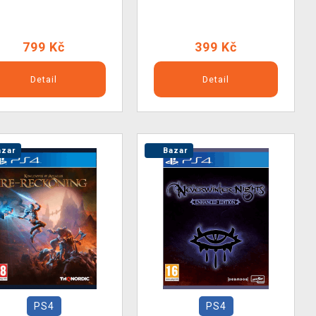
799 Kč
399 Kč
Detail
Detail
zar
Bazar
PS4
PS4