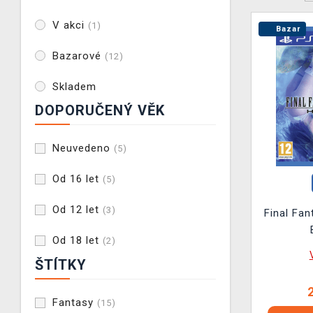
V akci
(1)
Bazar
Bazarové
(12)
Skladem
DOPORUČENÝ VĚK
Neuvedeno
(5)
Od 16 let
(5)
Od 12 let
(3)
Final Fan
Od 18 let
(2)
ŠTÍTKY
Fantasy
(15)