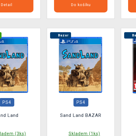
Detail
Do košíku
Bazar
Ba
PS4
PS4
and Land
Sand Land BAZAR
ladem (3ks)
Skladem (1ks)