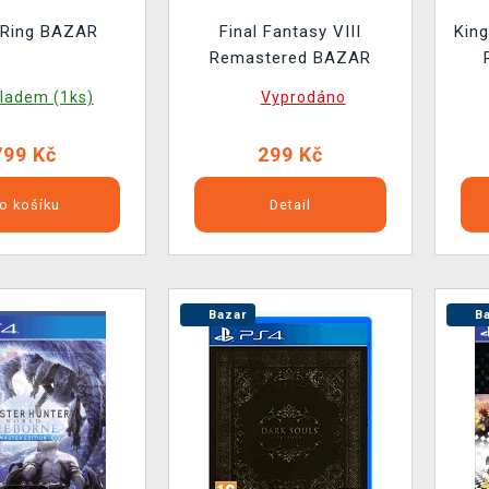
 Ring BAZAR
Final Fantasy VIII
Kin
Remastered BAZAR
ladem (1ks)
Vyprodáno
799 Kč
299 Kč
o košíku
Detail
Bazar
Ba