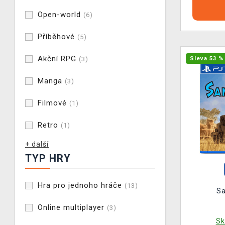
Open-world
(6)
Příběhové
(5)
Akční RPG
(3)
Sleva 53 %
Manga
(3)
Filmové
(1)
Retro
(1)
+ další
TYP HRY
Hra pro jednoho hráče
(13)
S
Online multiplayer
(3)
Sk