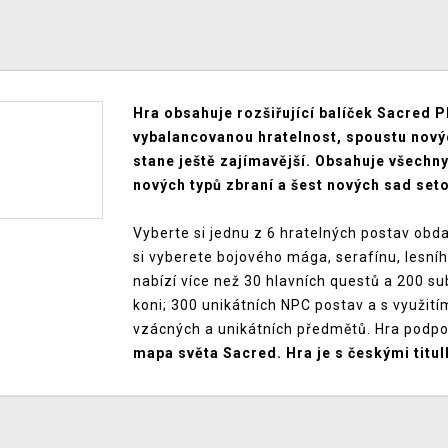
Hra obsahuje rozšiřující balíček Sacred P
vybalancovanou hratelnost, spoustu novýc
stane ještě zajímavější. Obsahuje všechny
nových typů zbraní a šest nových sad set
Vyberte si jednu z 6 hratelných postav obd
si vyberete bojového mága, serafínu, lesníh
nabízí více než 30 hlavních questů a 200 s
koni; 300 unikátních NPC postav a s využití
vzácných a unikátních předmětů. Hra podpor
mapa světa Sacred. Hra je s českými titul