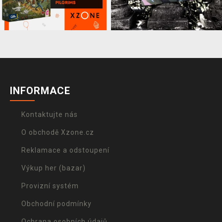
INFORMACE
Kontaktujte nás
O obchodě Xzone.cz
Reklamace a odstoupení
Výkup her (bazar)
Provizní systém
Obchodní podmínky
Ochrana osobních údajů