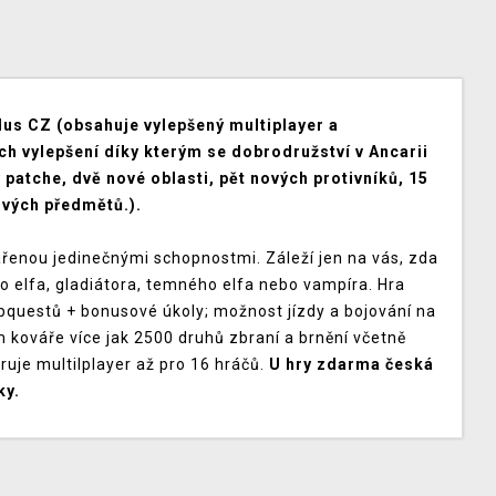
lus CZ (obsahuje vylepšený multiplayer a
h vylepšení díky kterým se dobrodružství v Ancarii
 patche, dvě nové oblasti, pět nových protivníků, 15
ových předmětů.).
ařenou jedinečnými schopnostmi. Záleží jen na vás, zda
o elfa, gladiátora, temného elfa nebo vampíra. Hra
ubquestů + bonusové úkoly; možnost jízdy a bojování na
m kováře více jak 2500 druhů zbraní a brnění včetně
uje multilplayer až pro 16 hráčů.
U hry zdarma česká
ky.