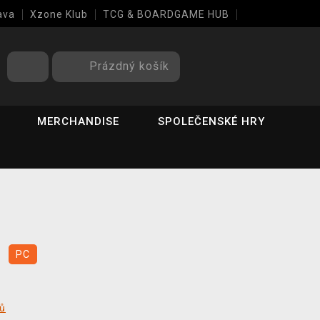
ava
Xzone Klub
TCG & BOARDGAME HUB
Prázdný košík
MERCHANDISE
SPOLEČENSKÉ HRY
s
PC
tů