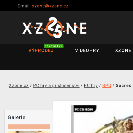
Email:
xzone@xzone.cz
NOVÉ SLEVY
VÝPRODEJ
VIDEOHRY
XZONE 
Xzone.cz
/
PC hry a příslušenství
/
PC hry
/
RPG
/
Sacred 
Galerie