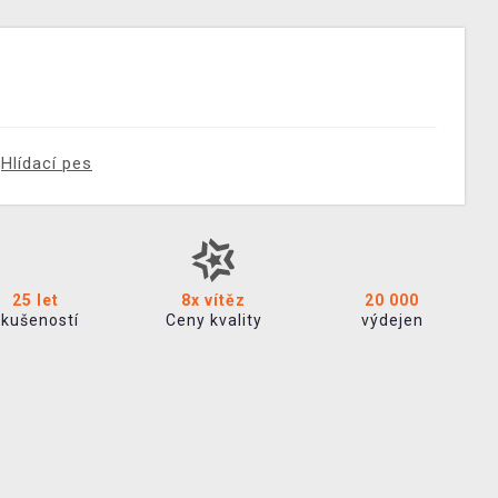
Hlídací pes
25 let
8x vítěz
20 000
zkušeností
Ceny kvality
výdejen