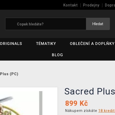
Kontakt
Prodejny
Dopr
Výkup her (bazar)
Hledat
ORIGINALS
TÉMATIKY
OBLEČENÍ A DOPLŇKY
BLOG
Plus (PC)
Sacred Plu
899
Kč
Nákupem získáte
18 kredi