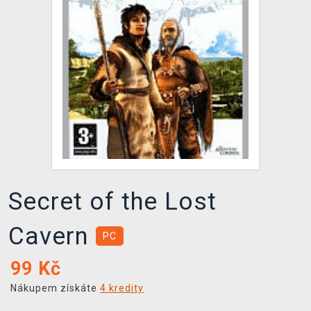
DOPRAVA
XZONE KLUB
TCG & BOARDGAME HUB
VÝKUP HER (BAZAR)
Secret of the Lost
Cavern
PC
99
Kč
Nákupem získáte
4 kredity