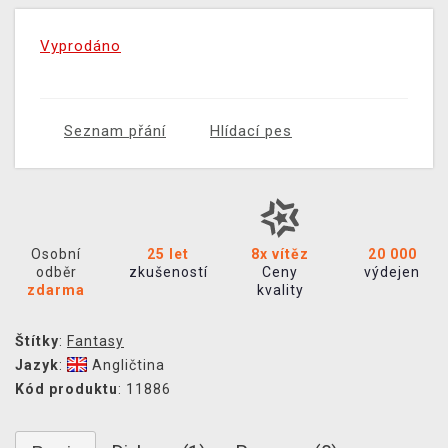
Vyprodáno
Seznam přání
Hlídací pes
Osobní
25 let
8x vítěz
20 000
odběr
zkušeností
Ceny
výdejen
zdarma
kvality
Štítky
:
Fantasy
Jazyk
:
Angličtina
Kód produktu
: 11886