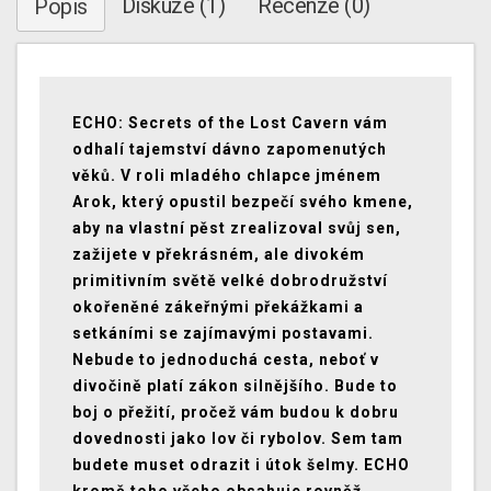
Diskuze (1)
Recenze (0)
Popis
ECHO: Secrets of the Lost Cavern vám
odhalí tajemství dávno zapomenutých
věků. V roli mladého chlapce jménem
Arok, který opustil bezpečí svého kmene,
aby na vlastní pěst zrealizoval svůj sen,
zažijete v překrásném, ale divokém
primitivním světě velké dobrodružství
okořeněné zákeřnými překážkami a
setkáními se zajímavými postavami.
Nebude to jednoduchá cesta, neboť v
divočině platí zákon silnějšího. Bude to
boj o přežití, pročež vám budou k dobru
dovednosti jako lov či rybolov. Sem tam
budete muset odrazit i útok šelmy. ECHO