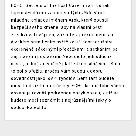
ECHO: Secrets of the Lost Cavern vám odhalí
tajemství dávno zapomenutých věků. V roli
mladého chlapce jménem Arok, který opustil
bezpečí svého kmene, aby na vlastní pěst
zrealizoval svůj sen, zažijete v překrásném, ale
divokém primitivním světě velké dobrodružství
okořeněné zákeřnými překážkami a setkáními se
zajímavými postavami. Nebude to jednoduchá
cesta, neboť v divočině platí zákon silnějšího. Bude
to boj o přežití, pročež vám budou k dobru
dovednosti jako lov či rybolov. Sem tam budete
muset odrazit i útok šelmy. ECHO kromě toho všeho
obsahuje rovněž podrobnou encyklopedii, v níž se
budete moci seznámit s nejrůznějšími fakty o
období Paleolitu.