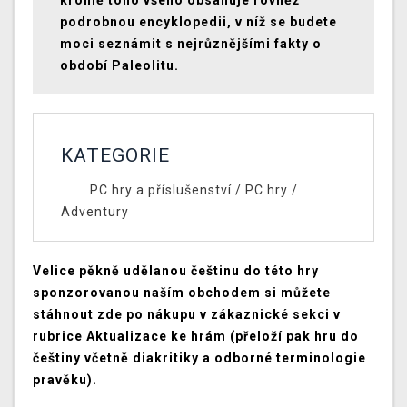
kromě toho všeho obsahuje rovněž
podrobnou encyklopedii, v níž se budete
moci seznámit s nejrůznějšími fakty o
období Paleolitu.
KATEGORIE
PC hry a příslušenství
/
PC hry
/
Adventury
Velice pěkně udělanou češtinu do této hry
sponzorovanou naším obchodem si můžete
stáhnout zde po nákupu v zákaznické sekci v
rubrice Aktualizace ke hrám (přeloží pak hru do
češtiny včetně diakritiky a odborné terminologie
pravěku).