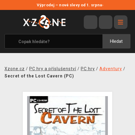
NOVÉ SLEVY
Výprodej – nové slevy od 1. srpna
›
VÝPRODEJ
VIDEOHRY
XZONE ORIGINALS
Hledat
TÉMATIKY
OBLEČENÍ A DOPLŇKY
Xzone.cz
/
PC hry a příslušenství
/
PC hry
/
Adventury
/
MERCHANDISE
Secret of the Lost Cavern (PC)
SPOLEČENSKÉ HRY
BLOG
KONTAKT
PRODEJNY