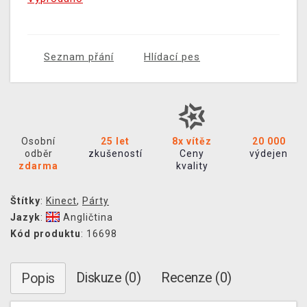
Seznam přání
Hlídací pes
Osobní
25 let
8x vítěz
20 000
odběr
zkušeností
Ceny
výdejen
zdarma
kvality
Štítky
:
Kinect
,
Párty
Jazyk
:
Angličtina
Kód produktu
: 16698
Diskuze (0)
Recenze (0)
Popis