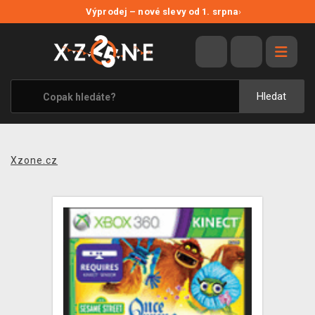
NOVÉ SLEVY
Výprodej – nové slevy od 1. srpna
›
VÝPRODEJ
VIDEOHRY
XZONE ORIGINALS
Hledat
TÉMATIKY
OBLEČENÍ A DOPLŇKY
Xzone.cz
MERCHANDISE
SPOLEČENSKÉ HRY
BLOG
KONTAKT
PRODEJNY