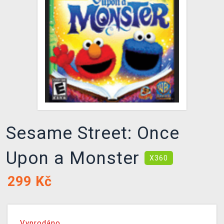
DOPRAVA
XZONE KLUB
TCG & BOARDGAME HUB
VÝKUP HER (BAZAR)
Sesame Street: Once
Upon a Monster
X360
299
Kč
Vyprodáno