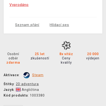
Vyprodáno
Seznam přání
Hlídací pes
Osobní
25 let
8x vítěz
20 000
odběr
zkušeností
Ceny
výdejen
zdarma
kvality
Aktivace
:
Steam
Štítky
:
2D adventura
Jazyk
:
Angličtina
Kód produktu
: 1003380