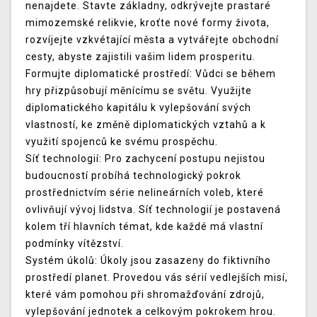
nenajdete. Stavte základny, odkrývejte prastaré
mimozemské relikvie, kroťte nové formy života,
rozvíjejte vzkvétající města a vytvářejte obchodní
cesty, abyste zajistili vašim lidem prosperitu.
Formujte diplomatické prostředí: Vůdci se během
hry přizpůsobují měnícímu se světu. Využijte
diplomatického kapitálu k vylepšování svých
vlastností, ke změně diplomatických vztahů a k
využití spojenců ke svému prospěchu.
Síť technologií: Pro zachycení postupu nejistou
budoucností probíhá technologický pokrok
prostřednictvím série nelineárních voleb, které
ovlivňují vývoj lidstva. Síť technologií je postavená
kolem tří hlavních témat, kde každé má vlastní
podmínky vítězství.
Systém úkolů: Úkoly jsou zasazeny do fiktivního
prostředí planet. Provedou vás sérií vedlejších misí,
které vám pomohou při shromažďování zdrojů,
vylepšování jednotek a celkovým pokrokem hrou.