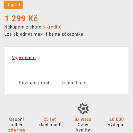
Digital
1 299
Kč
Nákupem získáte
6 kreditů
Lze objednat max. 1 ks na zákazníka.
Vyprodáno
Seznam přání
Hlídací pes
Osobní
25 let
8x vítěz
20 000
odběr
zkušeností
Ceny
výdejen
zdarma
kvality