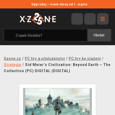
NOVÉ SLEVY
Výprodej – nové slevy od 1. srpna
›
VÝPRODEJ
VIDEOHRY
XZONE ORIGINALS
Hledat
TÉMATIKY
OBLEČENÍ A DOPLŇKY
Xzone.cz
/
PC hry a příslušenství
/
PC hry ke stažení
/
MERCHANDISE
Strategie
/
Sid Meier’s Civilization: Beyond Earth – The
Collection (PC) DIGITAL (DIGITAL)
SPOLEČENSKÉ HRY
BLOG
KONTAKT
PRODEJNY