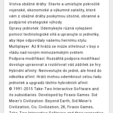
Vrstva oběžné dráhy: Stavte a umisťujte pokročilé
vojenské, ekonomické a výkumné satelity, které
vám z oběžné dráhy poskytnou útočné, obranné a
podpůrné strategické výhody.
Úpravy jednotek: Odemykejte různá vylepšení
pomocí technologické sítě a upravujte si jednotky,
aby lépe odpovídaly vašemu hernímu stylu.
Multiplayer: Až 8 hráčů se může střetnout v boji o
vládu nad novým mimozemským světem.
Podpora modifikací: Rozsáhlá podpora modifikací
dovoluje upravovat a rozšiřovat váš zážitek ze hry.
Hybridní afinity: Neinvestujte do jedné, ale hned do
několika afinit. Hráči mohou odemknout celou řadu
jednotek a upgradů těchto hybridních afinit.
© 1991-2015 Take-Two Interactive Software and
its subsidiaries. Developed by Firaxis Games. Sid
Meier’s Civilization: Beyond Earth, Sid Meier’s
Civilization, Civ, Civilization, 2K, Firaxis Games,