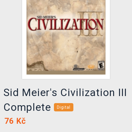
DOPRAVA
XZONE KLUB
TCG & BOARDGAME HUB
VÝKUP HER (BAZAR)
Sid Meier's Civilization III
Complete
Digital
76
Kč