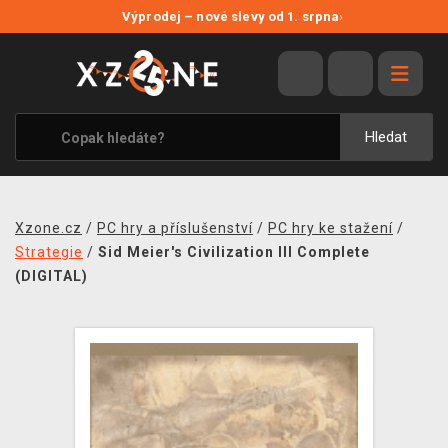
NOVÉ SLEVY
Výprodej – nové slevy od 1. srpna
›
VÝPRODEJ
VIDEOHRY
XZONE ORIGINALS
Hledat
TÉMATIKY
OBLEČENÍ A DOPLŇKY
Xzone.cz
/
PC hry a příslušenství
/
PC hry ke stažení
/
MERCHANDISE
Strategie
/
Sid Meier's Civilization III Complete
(DIGITAL)
SPOLEČENSKÉ HRY
BLOG
KONTAKT
PRODEJNY