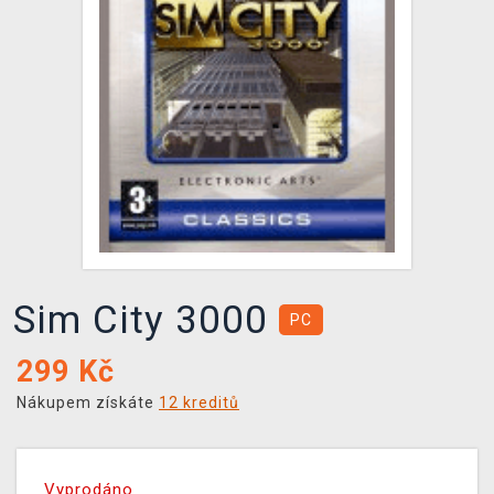
DOPRAVA
XZONE KLUB
TCG & BOARDGAME HUB
VÝKUP HER (BAZAR)
Sim City 3000
PC
299
Kč
Nákupem získáte
12 kreditů
Vyprodáno