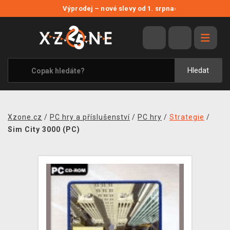
NOVÉ SLEVY
Výprodej – nové slevy od 1. srpna
›
VÝPRODEJ
VIDEOHRY
XZONE ORIGINALS
Hledat
TÉMATIKY
OBLEČENÍ A DOPLŇKY
Xzone.cz
/
PC hry a příslušenství
/
PC hry
/
Strategie
/
MERCHANDISE
Sim City 3000 (PC)
SPOLEČENSKÉ HRY
BLOG
KONTAKT
PRODEJNY