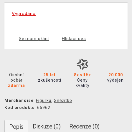
Vyprodáno
Seznam přání
Hlídací pes
Osobní
25 let
8x vítěz
20 000
odběr
zkušeností
Ceny
výdejen
zdarma
kvality
Merchandise
:
Figurka
,
Sněžítko
Kód produktu
: 65962
Diskuze (0)
Recenze (0)
Popis