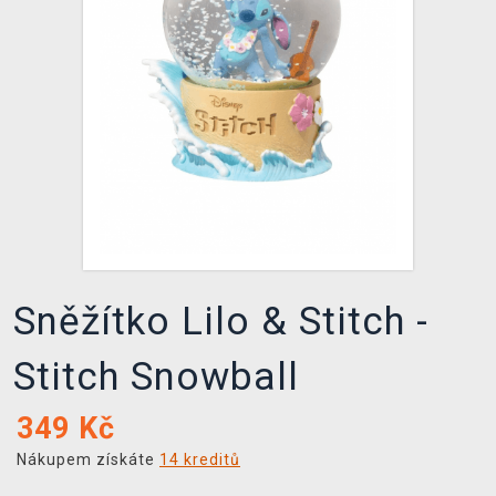
DOPRAVA
XZONE KLUB
TCG & BOARDGAME HUB
VÝKUP HER (BAZAR)
Sněžítko Lilo & Stitch -
Stitch Snowball
349
Kč
Nákupem získáte
14 kreditů