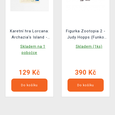
Karetní hra Lorcana:
Figurka Zootopia 2 -
Archazia's Island -
Judy Hopps (Funko
Booster (12 karet)
POP! Disney 1652)
Skladem na 1
Skladem (1ks)
pobočce
129 Kč
390 Kč
Do košíku
Do košíku