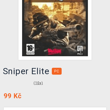
DOPRAVA
XZONE KLUB
TCG & BOARDGAME HUB
VÝKUP HER (BAZAR)
Sniper Elite
PC
(
10
x)
99
Kč