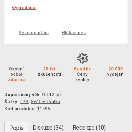
Vyprodáno
Seznam přání
Hlídací pes
Osobní
25 let
8x vítěz
20 000
odběr
zkušeností
Ceny
výdejen
zdarma
kvality
Doporučený věk
: Od 12 let
Štítky
:
TPS
,
Světová válka
Kód produktu
: 11595
Diskuze (34)
Recenze (10)
Popis