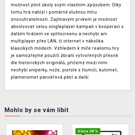
možnost plnit úkoly svým vlastním způsobem. Díky
tomu hra nabízí i poměrně slušnou míru
znovuhratelnosti. Zajímavým prvkem je možnost
absolvovat celou singleplayer kampaň v kooperaci s
dalším hráčem ve splitscreenu a nechybí ani
multiplayer přes LAN, či internet v několika
klasických módech. Vzhledem k míře realismu hry
je samozřejmé použití zbraní vytvořených přesně
dle historických originálů, přičemž mezi nimi
nechybí sniperky, nože, pistole s tlumiči, kulomet,
plamenomet pancéřová pěst a další.
Mohlo by se vám líbit
Sleva 38 %