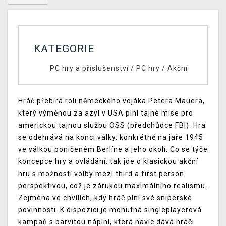
KATEGORIE
PC hry a příslušenství
/
PC hry
/
Akční
Hráč přebírá roli německého vojáka Petera Mauera,
který výměnou za azyl v USA plní tajné mise pro
americkou tajnou službu OSS (předchůdce FBI). Hra
se odehrává na konci války, konkrétně na jaře 1945
ve válkou poničeném Berlíne a jeho okolí. Co se týče
koncepce hry a ovládání, tak jde o klasickou akční
hru s možností volby mezi third a first person
perspektivou, což je zárukou maximálního realismu.
Zejména ve chvílích, kdy hráč plní své sniperské
povinnosti. K dispozici je mohutná singleplayerová
kampaň s barvitou náplní, která navíc dává hráči