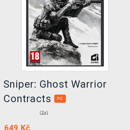
DOPRAVA
XZONE KLUB
TCG & BOARDGAME HUB
VÝKUP HER (BAZAR)
Sniper: Ghost Warrior
Contracts
PC
(
2
x)
649
Kč