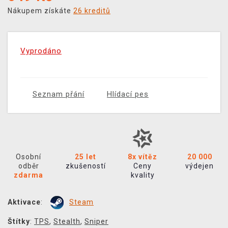
Nákupem získáte
26 kreditů
Vyprodáno
Seznam přání
Hlídací pes
Osobní
25 let
8x vítěz
20 000
odběr
zkušeností
Ceny
výdejen
zdarma
kvality
Aktivace
:
Steam
Štítky
:
TPS
,
Stealth
,
Sniper