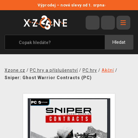
NOVÉ SLEVY
Výprodej – nové slevy od 1. srpna
›
VÝPRODEJ
VIDEOHRY
XZONE ORIGINALS
Hledat
TÉMATIKY
OBLEČENÍ A DOPLŇKY
Xzone.cz
/
PC hry a příslušenství
/
PC hry
/
Akční
/
MERCHANDISE
Sniper: Ghost Warrior Contracts (PC)
SPOLEČENSKÉ HRY
BLOG
KONTAKT
PRODEJNY