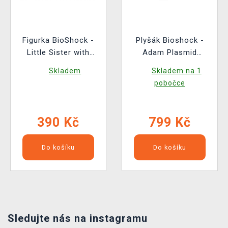
Figurka BioShock -
Plyšák Bioshock -
Little Sister with
Adam Plasmid
Syringe (Funko POP!
(Youtooz)
Skladem
Skladem na 1
Games 1143)
pobočce
390 Kč
799 Kč
Do košíku
Do košíku
Sledujte nás na instagramu