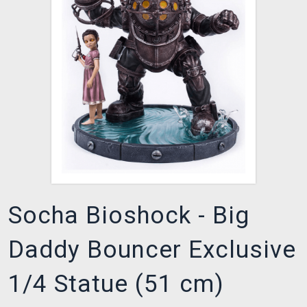
DOPRAVA
XZONE KLUB
TCG & BOARDGAME HUB
VÝKUP HER (BAZAR)
Socha Bioshock - Big
Daddy Bouncer Exclusive
1/4 Statue (51 cm)