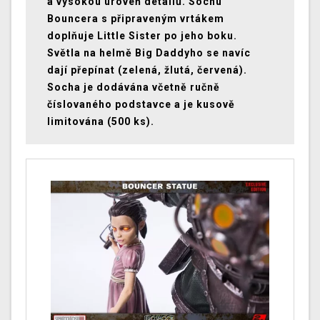
a vysokou úroveň detailů. Sochu
Bouncera s připraveným vrtákem
doplňuje Little Sister po jeho boku.
Světla na helmě Big Daddyho se navíc
dají přepínat (zelená, žlutá, červená).
Socha je dodávána včetně ručně
číslovaného podstavce a je kusově
limitována (500 ks).