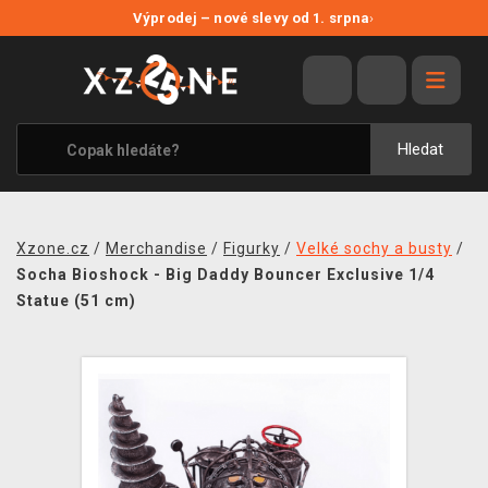
NOVÉ SLEVY
Výprodej – nové slevy od 1. srpna
›
VÝPRODEJ
VIDEOHRY
XZONE ORIGINALS
Hledat
TÉMATIKY
OBLEČENÍ A DOPLŇKY
Xzone.cz
/
Merchandise
/
Figurky
/
Velké sochy a busty
/
MERCHANDISE
Socha Bioshock - Big Daddy Bouncer Exclusive 1/4
Statue (51 cm)
SPOLEČENSKÉ HRY
BLOG
KONTAKT
PRODEJNY