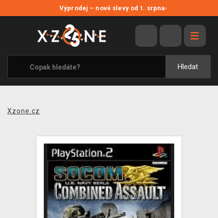
NOVÉ SLEVY
Výprodej – nové slevy od 1. srpna
›
VÝPRODEJ
VIDEOHRY
XZONE ORIGINALS
Hledat
TÉMATIKY
OBLEČENÍ A DOPLŇKY
Xzone.cz
MERCHANDISE
SPOLEČENSKÉ HRY
BLOG
KONTAKT
PRODEJNY