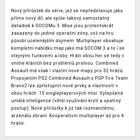
Nový přírůstek do série, jež se nepředstavuje jako
přímo nový díl, ale spíše takový samostatný
datadisk k SOCOMu 3. Mise jsou protentokrát
zasazeny do jediné operační zóny, což na hru
působí ucelenějším dojmem. Multiplayer obsahuje
kompletní nabídku map jako má SOCOM 3 a to i se
stejnými funkcemi a loby. Hráči obou her se tedy v
online kláních bez problémů prolnou. Combined
Assault má však i vlastní nové mapy pro 32 hráčů.
Propojením PS2 Combined Assault s PSP Fire Team
Bravo2 lze zpřístupnit nové prvky a vlastnosti v
obou hrách. 15 singleplayerových misí. Vylepšená
umělá inteligence (větší využívání krytí a opatrný
postup). Nové přírůstky k již tak rozmanitému
arzenálu zbraní. Kooperativní multiplayer až pro 4
hráče.