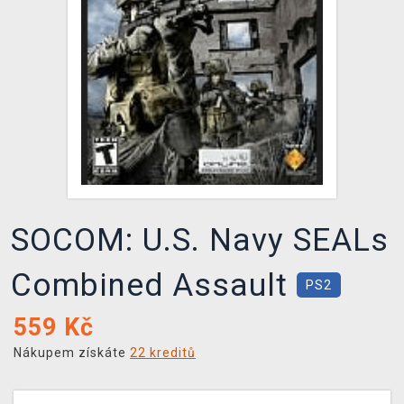
DOPRAVA
XZONE KLUB
TCG & BOARDGAME HUB
VÝKUP HER (BAZAR)
SOCOM: U.S. Navy SEALs
Combined Assault
PS2
559
Kč
Nákupem získáte
22 kreditů