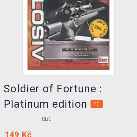
DOPRAVA
XZONE KLUB
TCG & BOARDGAME HUB
VÝKUP HER (BAZAR)
Soldier of Fortune :
Platinum edition
PC
(
3
x)
149
Kč