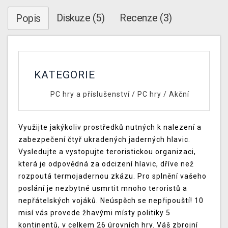
Diskuze (5)
Recenze (3)
Popis
KATEGORIE
PC hry a příslušenství
/
PC hry
/
Akční
Využijte jakýkoliv prostředků nutných k nalezení a
zabezpečení čtyř ukradených jaderných hlavic.
Vysledujte a vystopujte teroristickou organizaci,
která je odpovědná za odcizení hlavic, dříve než
rozpoutá termojadernou zkázu. Pro splnění vašeho
poslání je nezbytné usmrtit mnoho teroristů a
nepřátelských vojáků. Neúspěch se nepřipouští! 10
misí vás provede žhavými místy politiky 5
kontinentů, v celkem 26 úrovních hry. Váš zbrojní