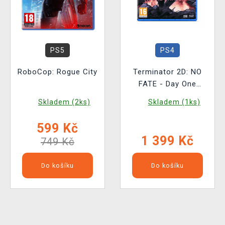
PS5
PS4
RoboCop: Rogue City
Terminator 2D: NO
FATE - Day One
Edition
Skladem (2ks)
Skladem (1ks)
599 Kč
1 399 Kč
749 Kč
Do košíku
Do košíku