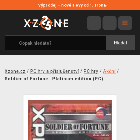
NOVÉ SLEVY
Výprodej – nové slevy od 1. srpna
›
VÝPRODEJ
VIDEOHRY
XZONE ORIGINALS
Hledat
TÉMATIKY
OBLEČENÍ A DOPLŇKY
Xzone.cz
/
PC hry a příslušenství
/
PC hry
/
Akční
/
MERCHANDISE
Soldier of Fortune : Platinum edition (PC)
SPOLEČENSKÉ HRY
BLOG
KONTAKT
PRODEJNY