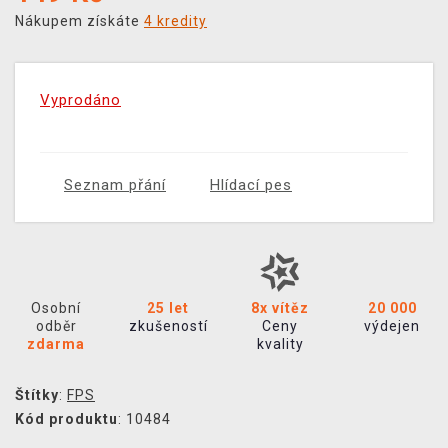
Nákupem získáte
4 kredity
Vyprodáno
Seznam přání
Hlídací pes
Osobní
25 let
8x vítěz
20 000
odběr
zkušeností
Ceny
výdejen
zdarma
kvality
Štítky
:
FPS
Kód produktu
: 10484