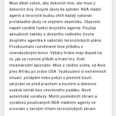
Musí dělat cokoli, aby dokončil misi, ale musí ji
dokončit živý. Dvojité úkoly ke splnění: NSA vládní
agenti a teroristé budou chtít každý vykonat
protikladné úkoly ve stejném okamžiku. Objevení
napětí vzniklé funkcí dvojitého agenta: Použije
aktuálních taktiky z dnešního reálného života
dvojitého agentka k sabotáži teroristických plánů.
Prozkoumání rozvětvené linie příběhu s
vícenásobnými konci: Výběry hráče mají dopad na
to, jak se rozvine příběh a hraní hry. Svět
mezinárodní špionáže: Mise z celého světa, od Asie
přes Afriku po srdce USA. Vyzkoušení si extrémních
situací: potápění nebo pobyt s písečné bouří,
ukrývání se před prachem a kouřem a dokonce
seskok téměř bez otevřeného padáku. Nové
autentické vynálezy: Mistři posledních zbraní a
vynálezů používaných NSA vládními agenty ve
srovnání s černým trhem teroristických zbraní.