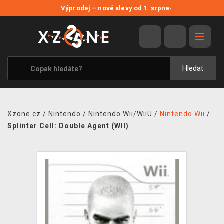
NOVÉ SLEVY
Výprodej – nové slevy od 1. srpna
›
VÝPRODEJ
VIDEOHRY
XZONE ORIGINALS
Hledat
TÉMATIKY
OBLEČENÍ A DOPLŇKY
Xzone.cz
/
Nintendo
/
Nintendo Wii/WiiU
/
Nintendo Wii
/
MERCHANDISE
Splinter Cell: Double Agent (WII)
SPOLEČENSKÉ HRY
BLOG
KONTAKT
PRODEJNY