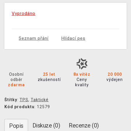
Vyprodáno
Seznam přání
Hlídací pes
Osobní
25 let
8x vítěz
20 000
odběr
zkušeností
Ceny
výdejen
zdarma
kvality
Štítky
:
TPS
,
Taktické
Kód produktu
: 12579
Diskuze (0)
Recenze (0)
Popis