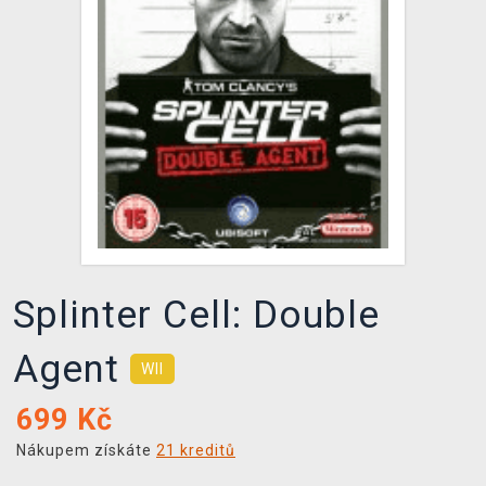
DOPRAVA
XZONE KLUB
TCG & BOARDGAME HUB
VÝKUP HER (BAZAR)
Splinter Cell: Double
Agent
WII
699
Kč
Nákupem získáte
21 kreditů