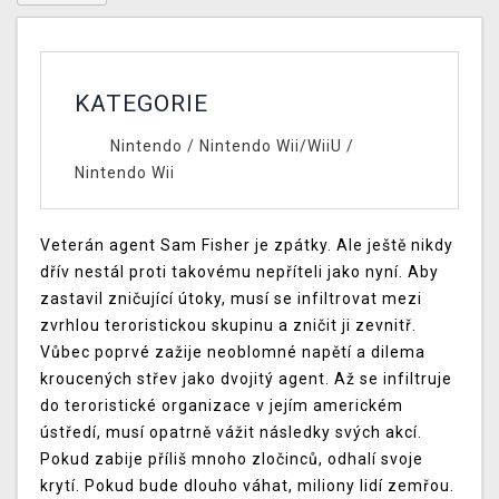
KATEGORIE
Nintendo
/
Nintendo Wii/WiiU
/
Nintendo Wii
Veterán agent Sam Fisher je zpátky. Ale ještě nikdy
dřív nestál proti takovému nepříteli jako nyní. Aby
zastavil zničující útoky, musí se infiltrovat mezi
zvrhlou teroristickou skupinu a zničit ji zevnitř.
Vůbec poprvé zažije neoblomné napětí a dilema
kroucených střev jako dvojitý agent. Až se infiltruje
do teroristické organizace v jejím americkém
ústředí, musí opatrně vážit následky svých akcí.
Pokud zabije příliš mnoho zločinců, odhalí svoje
krytí. Pokud bude dlouho váhat, miliony lidí zemřou.