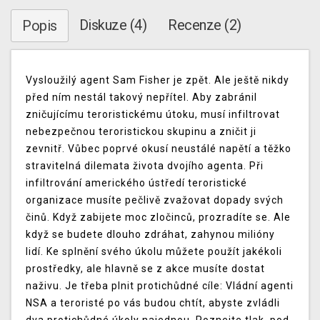
Diskuze (4)
Recenze (2)
Popis
Vysloužilý agent Sam Fisher je zpět. Ale ještě nikdy
před ním nestál takový nepřítel. Aby zabránil
zničujícímu teroristickému útoku, musí infiltrovat
nebezpečnou teroristickou skupinu a zničit ji
zevnitř. Vůbec poprvé okusí neustálé napětí a těžko
stravitelná dilemata života dvojího agenta. Při
infiltrování amerického ústředí teroristické
organizace musíte pečlivě zvažovat dopady svých
činů. Když zabijete moc zločinců, prozradíte se. Ale
když se budete dlouho zdráhat, zahynou milióny
lidí. Ke splnění svého úkolu můžete použít jakékoli
prostředky, ale hlavně se z akce musíte dostat
naživu. Je třeba plnit protichůdné cíle: Vládní agenti
NSA a teroristé po vás budou chtít, abyste zvládli