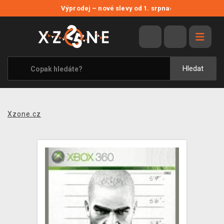
NOVÉ SLEVY
Výprodej – nové slevy od 1. srpna
›
VÝPRODEJ
VIDEOHRY
XZONE ORIGINALS
Hledat
TÉMATIKY
OBLEČENÍ A DOPLŇKY
Xzone.cz
MERCHANDISE
SPOLEČENSKÉ HRY
BLOG
KONTAKT
PRODEJNY