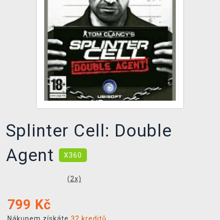
DOPRAVA
XZONE KLUB
TCG & BOARDGAME HUB
VÝKUP HER (BAZAR)
Splinter Cell: Double
Agent
X360
(
2
x)
799
Kč
Nákupem získáte
32 kreditů