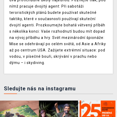
dva protichůdné úkoly najednou. Poznejte tlak, pod
nímž pracuje dvojitý agent: Při sabotáži
teroristických plánů budete používat skutečné
taktiky, které v současnosti používají skuteční
dvojití agenti. Prozkoumejte bohatě větvený příběh
s několika konci: Vaše rozhodnutí budou mít dopad
na vývoj příběhu a hry. Svět mezinárodní špionáže:
Mise se odehrávají po celém světě, od Asie a Afriky
až po centrum USA. Zažijete extrémní situace: pod
vodou, v písečné bouři, skrývání v prachu nebo
dýmu – i skydiving.
Sledujte nás na instagramu