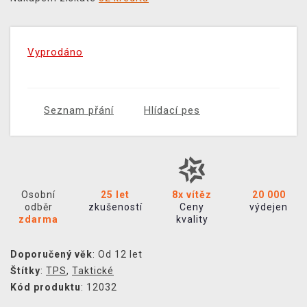
Vyprodáno
Seznam přání
Hlídací pes
Osobní
25 let
8x vítěz
20 000
odběr
zkušeností
Ceny
výdejen
zdarma
kvality
Doporučený věk
: Od 12 let
Štítky
:
TPS
,
Taktické
Kód produktu
: 12032