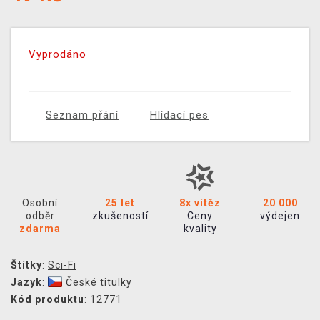
Vyprodáno
Seznam přání
Hlídací pes
Osobní
25 let
8x vítěz
20 000
odběr
zkušeností
Ceny
výdejen
zdarma
kvality
Štítky
:
Sci-Fi
Jazyk
:
České titulky
Kód produktu
: 12771