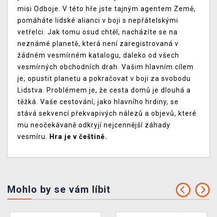
misi Odboje. V této hře jste tajným agentem Země,
pomáháte lidské alianci v boji s nepřátelskými
vetřelci. Jak tomu osud chtěl, nacházíte se na
neznámé planetě, která není zaregistrovaná v
žádném vesmírném katalogu, daleko od všech
vesmírných obchodních drah. Vašim hlavním cílem
je, opustit planetu a pokračovat v boji za svobodu
Lidstva. Problémem je, že cesta domů je dlouhá a
těžká. Vaše cestování, jako hlavního hrdiny, se
stává sekvencí překvapivých nálezů a objevů, které
mu neočekávaně odkryjí nejcennější záhady
vesmíru.
Hra je v češtině.
Mohlo by se vám líbit