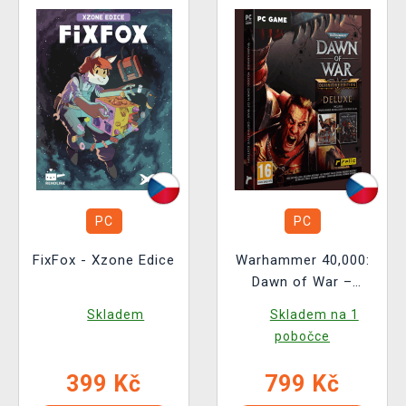
PC
PC
FixFox - Xzone Edice
Warhammer 40,000:
Dawn of War –
Definitive Edition
Skladem
Skladem na 1
Deluxe
pobočce
399 Kč
799 Kč