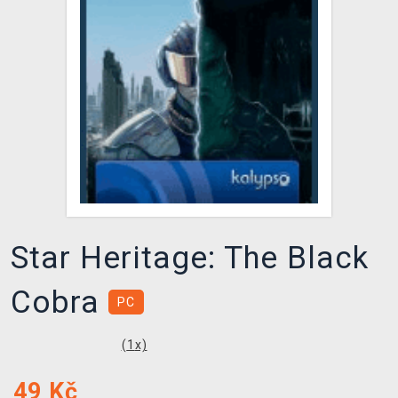
DOPRAVA
XZONE KLUB
TCG & BOARDGAME HUB
VÝKUP HER (BAZAR)
Star Heritage: The Black
Cobra
PC
(
1
x)
49
Kč