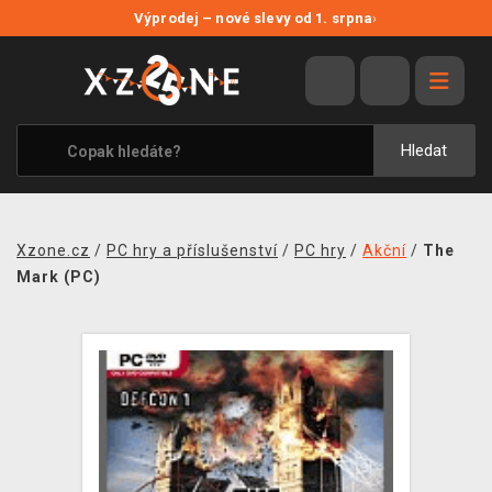
NOVÉ SLEVY
Výprodej – nové slevy od 1. srpna
›
VÝPRODEJ
VIDEOHRY
XZONE ORIGINALS
Hledat
TÉMATIKY
OBLEČENÍ A DOPLŇKY
Xzone.cz
/
PC hry a příslušenství
/
PC hry
/
Akční
/
The
MERCHANDISE
Mark (PC)
SPOLEČENSKÉ HRY
BLOG
KONTAKT
PRODEJNY