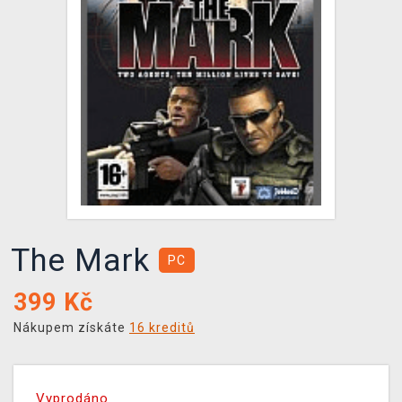
DOPRAVA
XZONE KLUB
TCG & BOARDGAME HUB
VÝKUP HER (BAZAR)
The Mark
PC
399
Kč
Nákupem získáte
16 kreditů
Vyprodáno