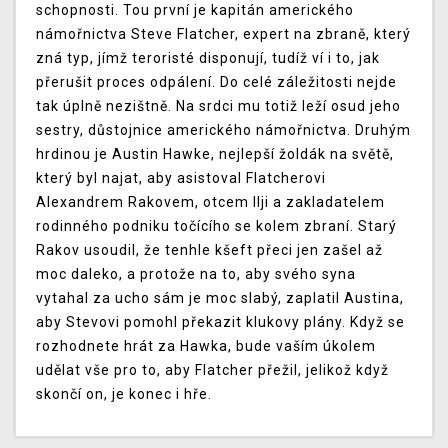
schopnosti. Tou první je kapitán amerického
námořnictva Steve Flatcher, expert na zbraně, který
zná typ, jímž teroristé disponují, tudíž ví i to, jak
přerušit proces odpálení. Do celé záležitosti nejde
tak úplně nezištně. Na srdci mu totiž leží osud jeho
sestry, důstojnice amerického námořnictva. Druhým
hrdinou je Austin Hawke, nejlepší žoldák na světě,
který byl najat, aby asistoval Flatcherovi
Alexandrem Rakovem, otcem Ilji a zakladatelem
rodinného podniku točícího se kolem zbraní. Starý
Rakov usoudil, že tenhle kšeft přeci jen zašel až
moc daleko, a protože na to, aby svého syna
vytahal za ucho sám je moc slabý, zaplatil Austina,
aby Stevovi pomohl překazit klukovy plány. Když se
rozhodnete hrát za Hawka, bude vaším úkolem
udělat vše pro to, aby Flatcher přežil, jelikož když
skončí on, je konec i hře.