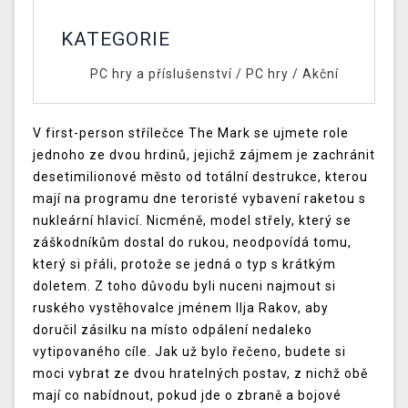
KATEGORIE
PC hry a příslušenství
/
PC hry
/
Akční
V first-person střílečce The Mark se ujmete role
jednoho ze dvou hrdinů, jejichž zájmem je zachránit
desetimilionové město od totální destrukce, kterou
mají na programu dne teroristé vybavení raketou s
nukleární hlavicí. Nicméně, model střely, který se
záškodníkům dostal do rukou, neodpovídá tomu,
který si přáli, protože se jedná o typ s krátkým
doletem. Z toho důvodu byli nuceni najmout si
ruského vystěhovalce jménem Ilja Rakov, aby
doručil zásilku na místo odpálení nedaleko
vytipovaného cíle. Jak už bylo řečeno, budete si
moci vybrat ze dvou hratelných postav, z nichž obě
mají co nabídnout, pokud jde o zbraně a bojové