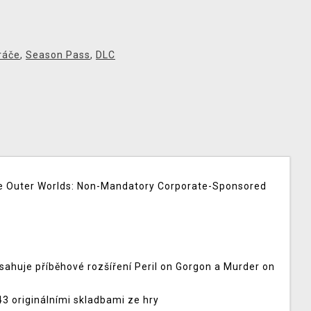
ráče
,
Season Pass
,
DLC
The Outer Worlds: Non-Mandatory Corporate-Sponsored
sahuje příběhové rozšíření Peril on Gorgon a Murder on
43 originálními skladbami ze hry