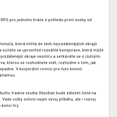
 RPG pro jednoho hráče z pohledu první osoby od
olonistů, která mířila do těch nejvzdálenějších okrajů
i a ocitáte se uprostřed rozsáhlé konspirace, která může
ejvzdálenější okraje vesmíru a setkáváte se s různými
ava, kterou se rozhodnete stát, rozhodne o tom, jak
padne. V korporátní rovnici pro tuto kolonii
eznámou.
 duchu tradice studia Obsidian bude záležet čistě na
 Vaše volby ovlivní nejen vývoj příběhu, ale i rozvoj
 konci hry.