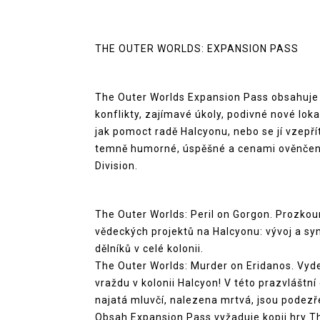
THE OUTER WORLDS: EXPANSION PASS
The Outer Worlds Expansion Pass obsahuje 
konflikty, zajímavé úkoly, podivné nové lok
jak pomoct radě Halcyonu, nebo se jí vzepř
temně humorné, úspěšné a cenami ověnčené 
Division.
The Outer Worlds: Peril on Gorgon. Prozko
vědeckých projektů na Halcyonu: vývoj a sy
dělníků v celé kolonii.
The Outer Worlds: Murder on Eridanos. Vydej
vraždu v kolonii Halcyon! V této prazvláštní
najatá mluvčí, nalezena mrtvá, jsou podezře
Obsah Expansion Pass vyžaduje kopii hry Th