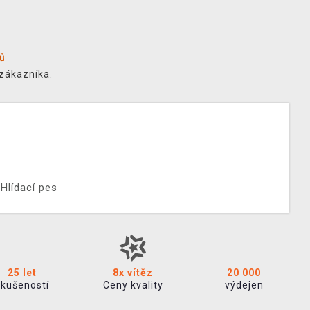
tů
 zákazníka.
Hlídací pes
25 let
8x vítěz
20 000
zkušeností
Ceny kvality
výdejen