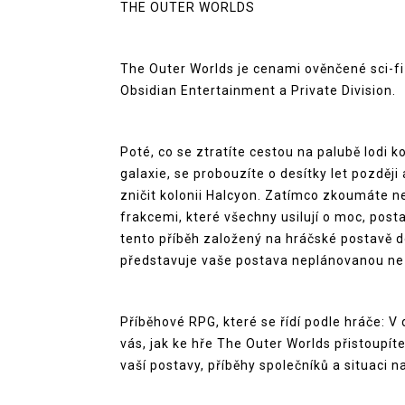
THE OUTER WORLDS
The Outer Worlds je cenami ověnčené sci-fi
Obsidian Entertainment a Private Division.
Poté, co se ztratíte cestou na palubě lodi k
galaxie, se probouzíte o desítky let pozděj
zničit kolonii Halcyon. Zatímco zkoumáte n
frakcemi, které všechny usilují o moc, post
tento příběh založený na hráčské postavě do
představuje vaše postava neplánovanou n
Příběhové RPG, které se řídí podle hráče: V
vás, jak ke hře The Outer Worlds přistoupíte.
vaší postavy, příběhy společníků a situaci na