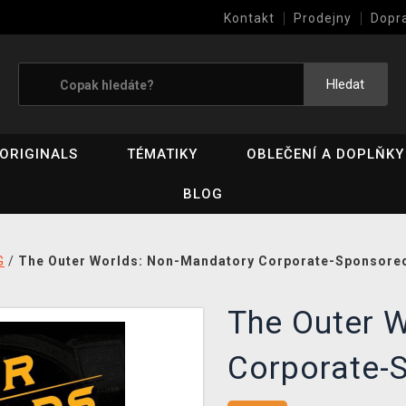
Kontakt
Prodejny
Dopr
Výkup her (bazar)
Hledat
ORIGINALS
TÉMATIKY
OBLEČENÍ A DOPLŇKY
BLOG
G
/
The Outer Worlds: Non-Mandatory Corporate-Sponsored
The Outer 
Corporate-