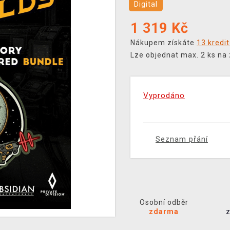
Digital
1 319
Kč
Nákupem získáte
13 kredi
Lze objednat max. 2 ks na
Vyprodáno
Seznam přání
Osobní odběr
zdarma