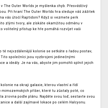
 v The Outer Worlds je myšlenka chyb. Přesvědčivý
ebou. Při hraní The Outer Worlds hra sleduje váš zážitek
 na vás útočí Raptidoni? Když si vezmete perk
mito zlými tvory, ale získáte okamžitou odměnu v
o volitelný přístup ke hře pomáhá rozvíjet vaši
 té nejvzdálenější kolonie se setkáte s řadou postav,
 Tito společníci jsou vyzbrojeni jedinečnými
e a ideály. Je na vás, abyste jim pomohli splnit jejich
olonie na okraji galaxie, kterou vlastní a řídí
 mimozemských příšer, které tu zůstaly poté, co
la zrovna podle plánu. Najděte svou loď, sestavte svou
anice a další zajímavé lokace po celém Halcyonu.