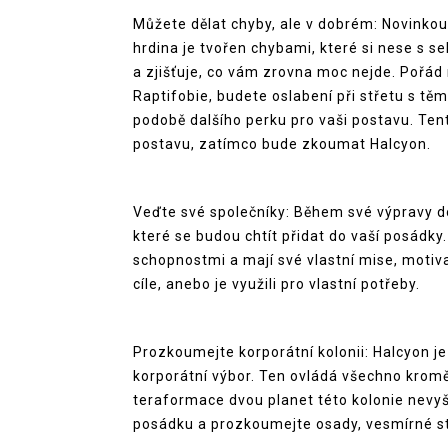
Můžete dělat chyby, ale v dobrém: Novinkou
hrdina je tvořen chybami, které si nese s s
a zjišťuje, co vám zrovna moc nejde. Pořád
Raptifobie, budete oslabení při střetu s tě
podobě dalšího perku pro vaši postavu. Tent
postavu, zatímco bude zkoumat Halcyon.
Veďte své společníky: Během své výpravy do
které se budou chtít přidat do vaší posádky.
schopnostmi a mají své vlastní mise, motivac
cíle, anebo je využili pro vlastní potřeby.
Prozkoumejte korporátní kolonii: Halcyon je k
korporátní výbor. Ten ovládá všechno kromě
teraformace dvou planet této kolonie nevyš
posádku a prozkoumejte osady, vesmírné st