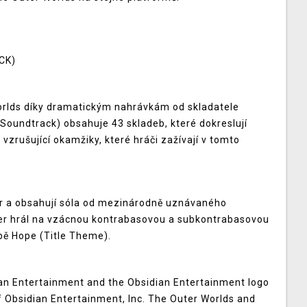
CK)
Worlds díky dramatickým nahrávkám od skladatele
l Soundtrack) obsahuje 43 skladeb, které dokreslují
zrušující okamžiky, které hráči zažívají v tomto
tr a obsahují sóla od mezinárodně uznávaného
eter hrál na vzácnou kontrabasovou a subkontrabasovou
dbě Hope (Title Theme).
ian Entertainment and the Obsidian Entertainment logo
 Obsidian Entertainment, Inc. The Outer Worlds and