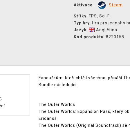
Aktivace
:
Steam
Štítky
:
FPS
,
Sci-Fi
Typ hry
:
Hra pro jednoho h
Jazyk
:
Angličtina
Kód produktu
: 8220158
Fanouškům, kteří chtějí všechno, přináší 
Bundle následující:
G
The Outer Worlds
ční
The Outer Worlds: Expansion Pass, který ob
Eridanos
The Outer Worlds (Original Soundtrack) se 