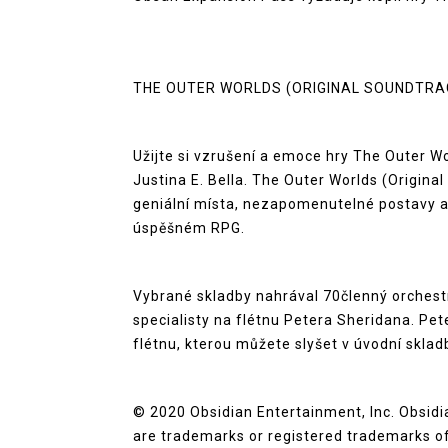
THE OUTER WORLDS (ORIGINAL SOUNDTRA
Užijte si vzrušení a emoce hry The Outer 
Justina E. Bella. The Outer Worlds (Origina
geniální místa, nezapomenutelné postavy a v
úspěšném RPG.
Vybrané skladby nahrával 70členný orches
specialisty na flétnu Petera Sheridana. P
flétnu, kterou můžete slyšet v úvodní skla
© 2020 Obsidian Entertainment, Inc. Obsid
are trademarks or registered trademarks of