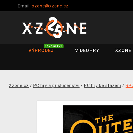
Email:
xzone@xzone.cz
NOVÉ SLEVY
VÝPRODEJ
VIDEOHRY
XZONE 
Xzone.cz
/
PC hry a příslušenství
/
PC hry ke stažení
/
RP