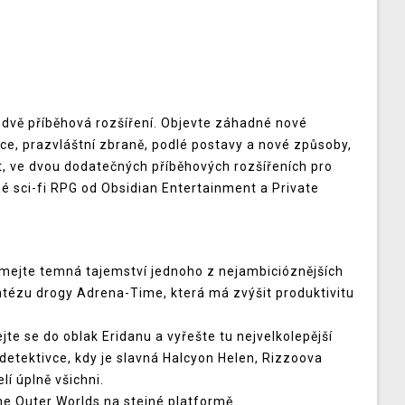
dvě příběhová rozšíření. Objevte záhadné nové
ace, prazvláštní zbraně, podlé postavy a nové způsoby,
ít, ve dvou dodatečných příběhových rozšířeních pro
sci-fi RPG od Obsidian Entertainment a Private
umejte temná tajemství jednoho z nejambicióznějších
ntézu drogy Adrena-Time, která má zvýšit produktivitu
te se do oblak Eridanu a vyřešte tu nejvelkolepější
 detektivce, kdy je slavná Halcyon Helen, Rizzoova
lí úplně všichni.
e Outer Worlds na stejné platformě.