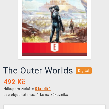
DOPRAVA
XZONE KLUB
TCG & BOARDGAME HUB
VÝKUP HER (BAZAR)
The Outer Worlds
Digital
492
Kč
Nákupem získáte
5 kreditů
Lze objednat max. 1 ks na zákazníka.