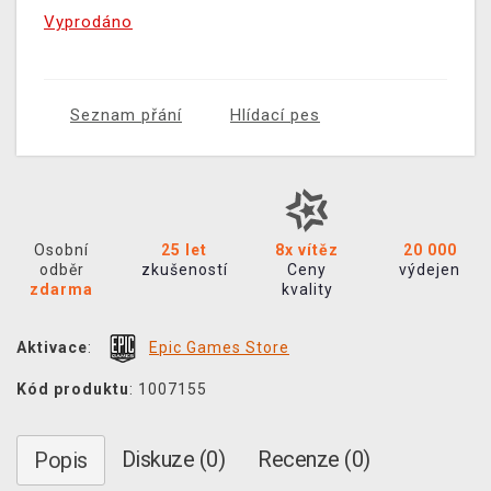
Vyprodáno
Seznam přání
Hlídací pes
Osobní
25 let
8x vítěz
20 000
odběr
zkušeností
Ceny
výdejen
zdarma
kvality
Aktivace
:
Epic Games Store
Kód produktu
: 1007155
Diskuze (0)
Recenze (0)
Popis