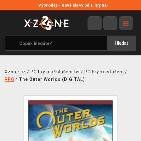
NOVÉ SLEVY
Výprodej – nové slevy od 1. srpna
›
VÝPRODEJ
VIDEOHRY
XZONE ORIGINALS
Hledat
TÉMATIKY
OBLEČENÍ A DOPLŇKY
Xzone.cz
/
PC hry a příslušenství
/
PC hry ke stažení
/
MERCHANDISE
RPG
/
The Outer Worlds (DIGITAL)
SPOLEČENSKÉ HRY
BLOG
KONTAKT
PRODEJNY