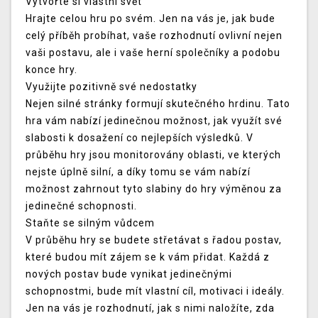
Vytvořte si vlastní svět
Hrajte celou hru po svém. Jen na vás je, jak bude
celý příběh probíhat, vaše rozhodnutí ovlivní nejen
vaši postavu, ale i vaše herní společníky a podobu
konce hry.
Využijte pozitivně své nedostatky
Nejen silné stránky formují skutečného hrdinu. Tato
hra vám nabízí jedinečnou možnost, jak využít své
slabosti k dosažení co nejlepších výsledků. V
průběhu hry jsou monitorovány oblasti, ve kterých
nejste úplně silní, a díky tomu se vám nabízí
možnost zahrnout tyto slabiny do hry výměnou za
jedinečné schopnosti.
Staňte se silným vůdcem
V průběhu hry se budete střetávat s řadou postav,
které budou mít zájem se k vám přidat. Každá z
nových postav bude vynikat jedinečnými
schopnostmi, bude mít vlastní cíl, motivaci i ideály.
Jen na vás je rozhodnutí, jak s nimi naložíte, zda