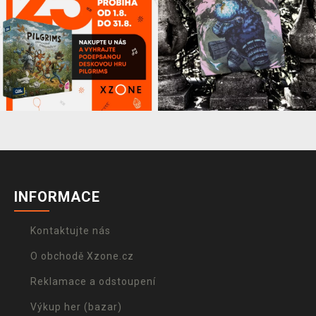
INFORMACE
Kontaktujte nás
O obchodě Xzone.cz
Reklamace a odstoupení
Výkup her (bazar)