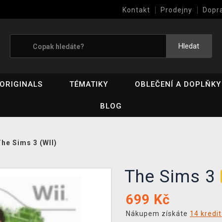
Kontakt
Prodejny
Dopr
Výkup her (bazar)
Hledat
ORIGINALS
TÉMATIKY
OBLEČENÍ A DOPLŇKY
BLOG
he Sims 3 (WII)
The Sims 3
699
Kč
Nákupem získáte
14 kredi