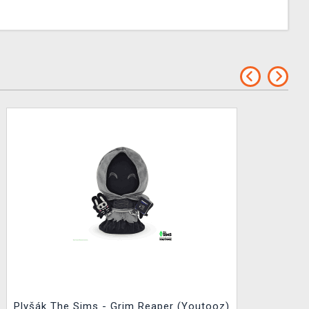
Plyšák The Sims - Grim Reaper (Youtooz)