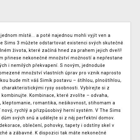
 jednom místě... a poté najednou mohli vyjít ven a
he Sims 3 můžete odstartovat existenci svých skutečně
lném života, které začíná hned za prahem jejich dveří!
ám přinese nekonečné množství možností a nepřestane
h i nemilých překvapení. S novým, jednoduše
omezené množství vlastních úprav pro vznik naprosto
akou bude mít váš Simík postavu – štíhlou, plnoštíhlou,
 charakteristickými rysy osobnosti. Vybírejte si z
e kombinujte. Kombinace, které zvolíte – odvaha,
í, kleptomanie, romantika, nešikovnost, stihomam a
nový, rychlý a přizpůsobivý herní systém. V The Sims
i dům svých snů a udělejte si z něj perfektní domov.
korace, oblečení, pohovky, tapety i odstíny skel v
uché a zábavné. K dispozici tak máte nekonečné