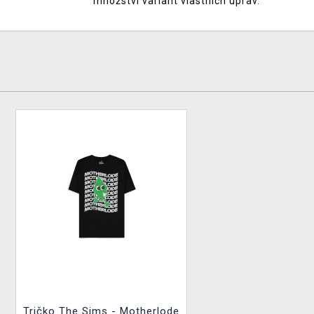
množství variant vlastních úprav.
Tričko The Sims - Motherlode