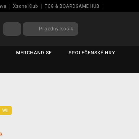
ava
Xzone Klub
TCG & BOARDGAME HUB
Prázdný košík
MERCHANDISE
SPOLEČENSKÉ HRY
WII
tů