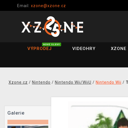
Email:
xzone@xzone.cz
NOVÉ SLEVY
VÝPRODEJ
VIDEOHRY
XZONE 
Xzone.cz
/
Nintendo
/
Nintendo Wii/WiiU
/
Nintendo Wii
/
T
Galerie