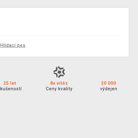
Hlídací pes
25 let
8x vítěz
20 000
zkušeností
Ceny kvality
výdejen