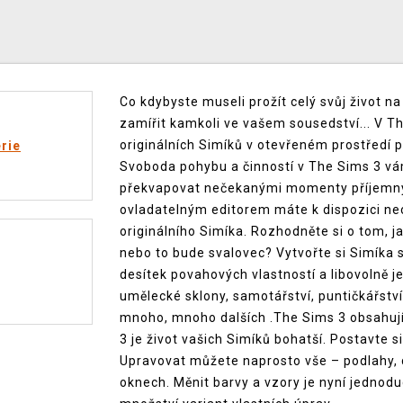
Co kdybyste museli prožít celý svůj život na
zamířit kamkoli ve vašem sousedství... V T
originálních Simíků v otevřeném prostředí p
rie
Svoboda pohybu a činností v The Sims 3 v
překvapovat nečekanými momenty příjemnýc
ovladatelným editorem máte k dispozici ne
originálního Simíka. Rozhodněte si o tom, j
nebo to bude svalovec? Vytvořte si Simíka s
desítek povahových vlastností a libovolně j
umělecké sklony, samotářství, puntičkářstv
mnoho, mnoho dalších .The Sims 3 obsahují 
3 je život vašich Simíků bohatší. Postavte s
Upravovat můžete naprosto vše – podlahy, de
oknech. Měnit barvy a vzory je nyní jednod