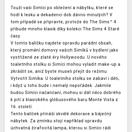
Touží vaši Simíci po oblečení a nábytku, které se
hodí k lesku a dekadenci dob dávno minulých? V
tom případě se připravte, protože do The Sims™ 4
přibude mnoho klasik díky kolekci The Sims 4 Staré
časy.
V tomto balíčku najdete opravdu parádní obsah,
který promění domovy vašich Simíků v bydlení jako
vystřižené ze zlaté éry Hollywoodu. U nového
toaletního stolku si Simíci mohou vyladit make-up a
zkrášlit se, aniž byste museli přejít do režimu
Vytvořit Simíka. U toaletního stolku se zabaví i děti,
i když u toho bude i nemalý nepořádek. Jakmile
budou Simíci načančaní, mohou si dát něco dobrého
k pití z klasického glóbusového baru Monte Vista z
16. století.
Tento balíček přináší skvělé dekorace a báječný
nábytek. Za zmínku stojí například opravdu
úchvatná žirafovitá lampa, kterou si Simíci rádi