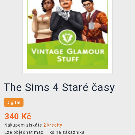
DOPRAVA
XZONE KLUB
TCG & BOARDGAME HUB
VÝKUP HER (BAZAR)
The Sims 4 Staré časy
Digital
340
Kč
Nákupem získáte
2 kredity
Lze objednat max. 1 ks na zákazníka.