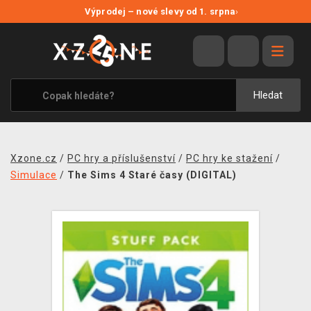
NOVÉ SLEVY
Výprodej – nové slevy od 1. srpna
›
VÝPRODEJ
VIDEOHRY
XZONE ORIGINALS
Hledat
TÉMATIKY
OBLEČENÍ A DOPLŇKY
Xzone.cz
/
PC hry a příslušenství
/
PC hry ke stažení
/
MERCHANDISE
Simulace
/
The Sims 4 Staré časy (DIGITAL)
SPOLEČENSKÉ HRY
BLOG
KONTAKT
PRODEJNY