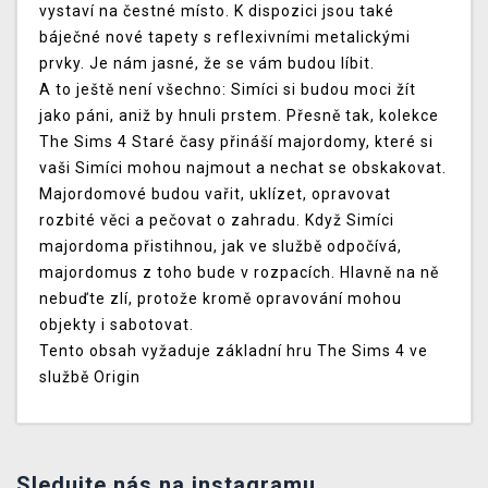
vystaví na čestné místo. K dispozici jsou také
báječné nové tapety s reflexivními metalickými
prvky. Je nám jasné, že se vám budou líbit.
A to ještě není všechno: Simíci si budou moci žít
jako páni, aniž by hnuli prstem. Přesně tak, kolekce
The Sims 4 Staré časy přináší majordomy, které si
vaši Simíci mohou najmout a nechat se obskakovat.
Majordomové budou vařit, uklízet, opravovat
rozbité věci a pečovat o zahradu. Když Simíci
majordoma přistihnou, jak ve službě odpočívá,
majordomus z toho bude v rozpacích. Hlavně na ně
nebuďte zlí, protože kromě opravování mohou
objekty i sabotovat.
Tento obsah vyžaduje základní hru The Sims 4 ve
službě Origin
Sledujte nás na instagramu