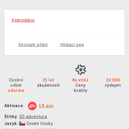
Vyprodáno
Seznam přání
Hlídací pes
Osobní
25 let
8x vítěz
20 000
odběr
zkušeností
Ceny
výdejen
zdarma
kvality
Aktivace
:
EA app
Štítky
:
2D adventura
Jazyk
:
České titulky