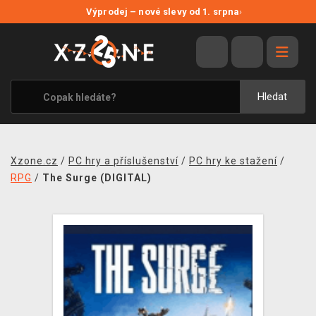
NOVÉ SLEVY
Výprodej – nové slevy od 1. srpna
›
VÝPRODEJ
VIDEOHRY
XZONE ORIGINALS
Hledat
TÉMATIKY
OBLEČENÍ A DOPLŇKY
Xzone.cz
/
PC hry a příslušenství
/
PC hry ke stažení
/
MERCHANDISE
RPG
/
The Surge (DIGITAL)
SPOLEČENSKÉ HRY
BLOG
KONTAKT
PRODEJNY