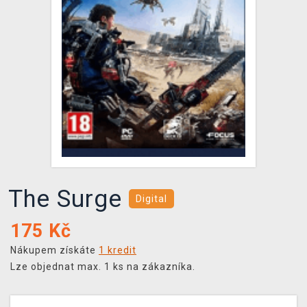
DOPRAVA
XZONE KLUB
TCG & BOARDGAME HUB
VÝKUP HER (BAZAR)
The Surge
Digital
175
Kč
Nákupem získáte
1 kredit
Lze objednat max. 1 ks na zákazníka.