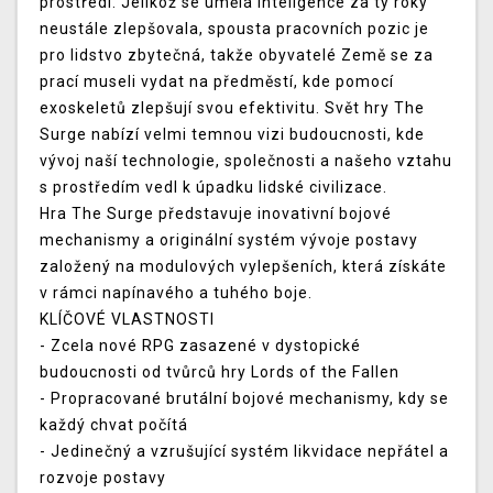
prostředí. Jelikož se umělá inteligence za ty roky
neustále zlepšovala, spousta pracovních pozic je
pro lidstvo zbytečná, takže obyvatelé Země se za
prací museli vydat na předměstí, kde pomocí
exoskeletů zlepšují svou efektivitu. Svět hry The
Surge nabízí velmi temnou vizi budoucnosti, kde
vývoj naší technologie, společnosti a našeho vztahu
s prostředím vedl k úpadku lidské civilizace.
Hra The Surge představuje inovativní bojové
mechanismy a originální systém vývoje postavy
založený na modulových vylepšeních, která získáte
v rámci napínavého a tuhého boje.
KLÍČOVÉ VLASTNOSTI
- Zcela nové RPG zasazené v dystopické
budoucnosti od tvůrců hry Lords of the Fallen
- Propracované brutální bojové mechanismy, kdy se
každý chvat počítá
- Jedinečný a vzrušující systém likvidace nepřátel a
rozvoje postavy