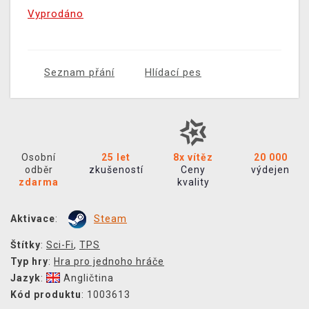
Vyprodáno
Seznam přání
Hlídací pes
Osobní
25 let
8x vítěz
20 000
odběr
zkušeností
Ceny
výdejen
zdarma
kvality
Aktivace
:
Steam
Štítky
:
Sci-Fi
,
TPS
Typ hry
:
Hra pro jednoho hráče
Jazyk
:
Angličtina
Kód produktu
: 1003613