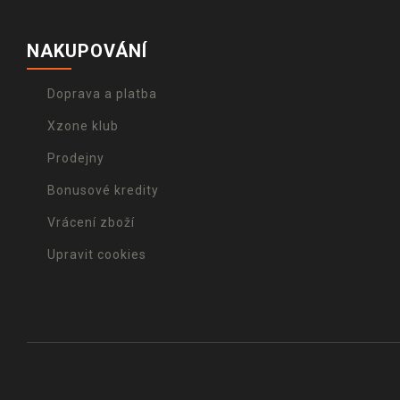
NAKUPOVÁNÍ
Doprava a platba
Xzone klub
Prodejny
Bonusové kredity
Vrácení zboží
Upravit cookies