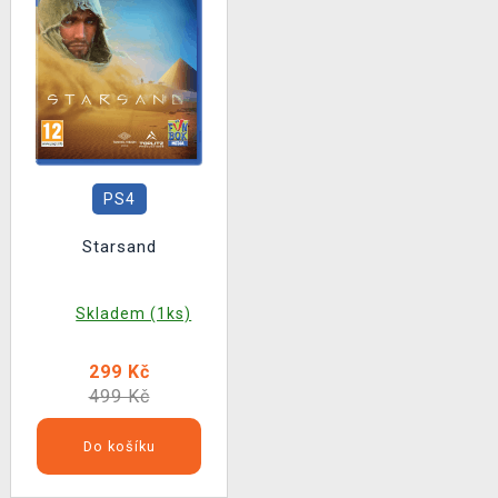
PS4
Starsand
Skladem (1ks)
299 Kč
499 Kč
Do košíku