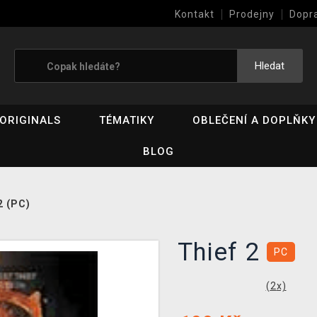
Kontakt
Prodejny
Dopr
Výkup her (bazar)
Hledat
ORIGINALS
TÉMATIKY
OBLEČENÍ A DOPLŇKY
BLOG
2 (PC)
Thief 2
PC
(
2
x)