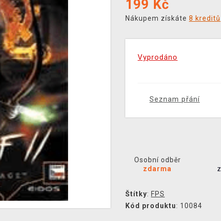
199
Kč
Nákupem získáte
8 kreditů
Vyprodáno
Seznam přání
Osobní odběr
zdarma
Štítky
:
FPS
Kód produktu
: 10084