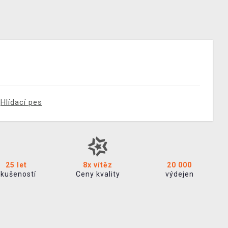
Hlídací pes
25 let
8x vítěz
20 000
zkušeností
Ceny kvality
výdejen