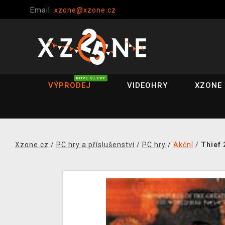
Email:
xzone@xzone.cz
NOVÉ SLEVY
VÝPRODEJ
VIDEOHRY
XZONE 
Xzone.cz
/
PC hry a příslušenství
/
PC hry
/
Akční
/
Thief 