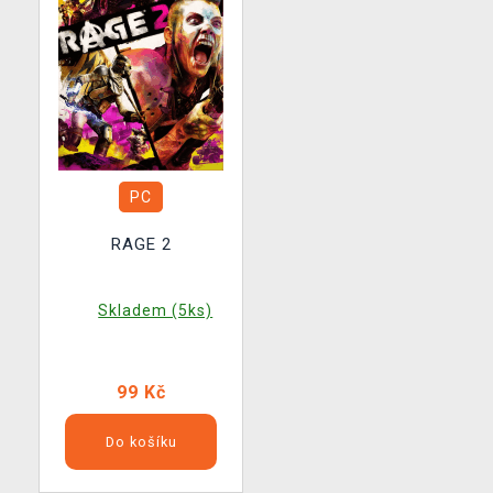
PC
RAGE 2
Skladem (5ks)
99 Kč
Do košíku