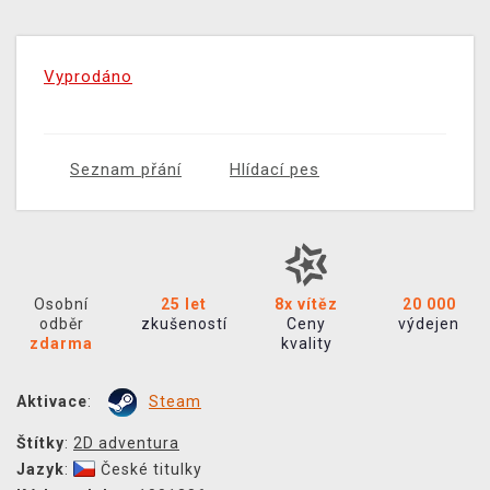
Vyprodáno
Seznam přání
Hlídací pes
Osobní
25 let
8x vítěz
20 000
odběr
zkušeností
Ceny
výdejen
zdarma
kvality
Aktivace
:
Steam
Štítky
:
2D adventura
Jazyk
:
České titulky