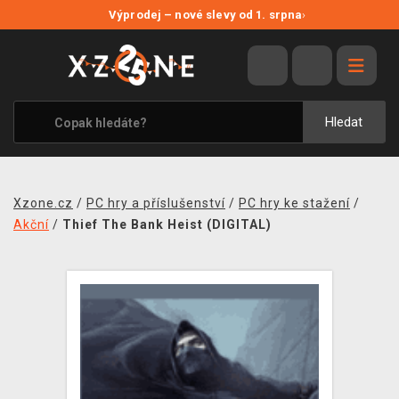
NOVÉ SLEVY
Výprodej – nové slevy od 1. srpna
›
VÝPRODEJ
VIDEOHRY
XZONE ORIGINALS
Hledat
TÉMATIKY
OBLEČENÍ A DOPLŇKY
Xzone.cz
/
PC hry a příslušenství
/
PC hry ke stažení
/
MERCHANDISE
Akční
/
Thief The Bank Heist (DIGITAL)
SPOLEČENSKÉ HRY
BLOG
KONTAKT
PRODEJNY