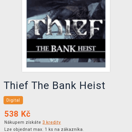
DOPRAVA
XZONE KLUB
TCG & BOARDGAME HUB
VÝKUP HER (BAZAR)
Thief The Bank Heist
Digital
538
Kč
Nákupem získáte
3 kredity
Lze objednat max. 1 ks na zákazníka.