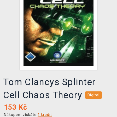
DOPRAVA
XZONE KLUB
TCG & BOARDGAME HUB
VÝKUP HER (BAZAR)
Tom Clancys Splinter
Cell Chaos Theory
Digital
153
Kč
Nákupem získáte
1 kredit