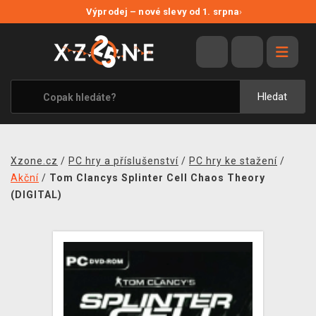
NOVÉ SLEVY
Výprodej – nové slevy od 1. srpna
›
VÝPRODEJ
VIDEOHRY
XZONE ORIGINALS
Hledat
TÉMATIKY
OBLEČENÍ A DOPLŇKY
Xzone.cz
/
PC hry a příslušenství
/
PC hry ke stažení
/
MERCHANDISE
Akční
/
Tom Clancys Splinter Cell Chaos Theory
(DIGITAL)
SPOLEČENSKÉ HRY
BLOG
KONTAKT
PRODEJNY