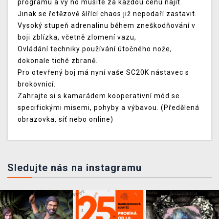
programu a vy ho musíte za každou cenu najít.
Jinak se řetězově šířící chaos již nepodaří zastavit.
Vysoký stupeň adrenalinu během zneškodňování v
boji zblízka, včetně zlomení vazu,
Ovládání techniky používání útočného nože,
dokonale tiché zbraně.
Pro otevřený boj má nyní vaše SC20K nástavec s
brokovnicí.
Zahrajte si s kamarádem kooperativní mód se
specifickými misemi, pohyby a výbavou. (Předělená
obrazovka, síť nebo online)
Sledujte nás na instagramu