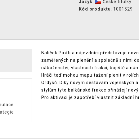
Jazyk
:
České titulky
Kód produktu
: 1001529
Balíček Piráti a nájezdníci představuje novo
zaměřených na plenění a společně s nimi do 
náboženství, vlastnosti frakcí, bojiště a ná
Hráči teď mohou mapu tažení plenit v rolích 
Ordysů. Díky novým sestavám vojenských a
stylům tyto balkánské frakce přinášejí nový 
Pro aktivaci je zapotřebí vlastnit základní h
mulace
ategie