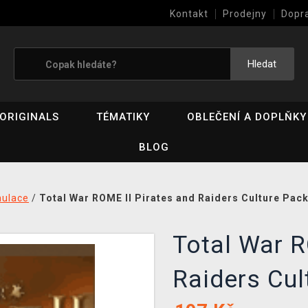
Kontakt
Prodejny
Dopr
Výkup her (bazar)
Hledat
ORIGINALS
TÉMATIKY
OBLEČENÍ A DOPLŇKY
BLOG
mulace
/
Total War ROME II Pirates and Raiders Culture Pack
Total War R
Raiders Cu