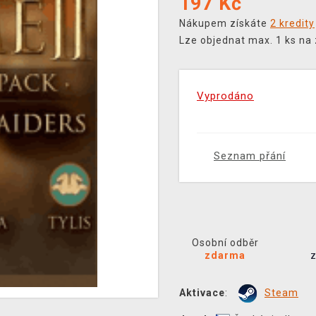
197
Kč
Nákupem získáte
2 kredity
Lze objednat max. 1 ks na
Vyprodáno
Seznam přání
Osobní odběr
zdarma
Aktivace
:
Steam