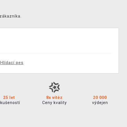
 zákazníka.
Hlídací pes
25 let
8x vítěz
20 000
zkušeností
Ceny kvality
výdejen