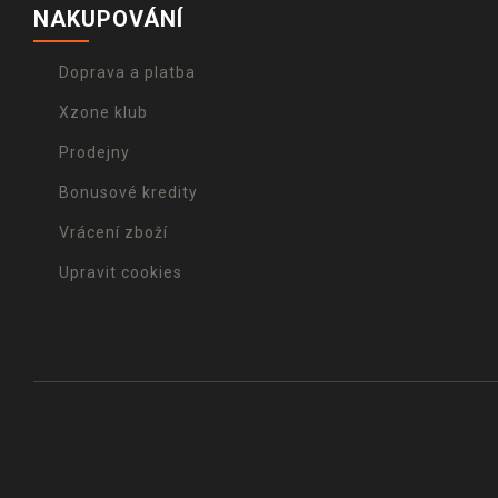
NAKUPOVÁNÍ
Doprava a platba
Xzone klub
Prodejny
Bonusové kredity
Vrácení zboží
Upravit cookies