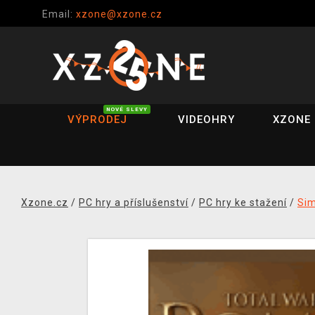
Email:
xzone@xzone.cz
NOVÉ SLEVY
VÝPRODEJ
VIDEOHRY
XZONE 
Xzone.cz
/
PC hry a příslušenství
/
PC hry ke stažení
/
Si