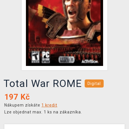
DOPRAVA
XZONE KLUB
TCG & BOARDGAME HUB
VÝKUP HER (BAZAR)
Total War ROME
Digital
197
Kč
Nákupem získáte
1 kredit
Lze objednat max. 1 ks na zákazníka.