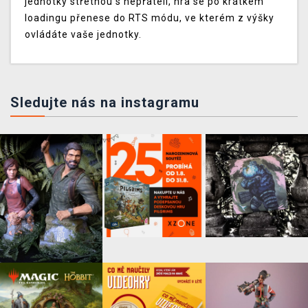
jednotky střetnou s nepřáteli, hra se po krátkém
loadingu přenese do RTS módu, ve kterém z výšky
ovládáte vaše jednotky.
Sledujte nás na instagramu