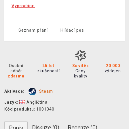
Vyprodáno
Seznam přání
Hlídací pes
Osobní
25 let
8x vítěz
20 000
odběr
zkušeností
Ceny
výdejen
zdarma
kvality
Aktivace
:
Steam
Jazyk
:
Angličtina
Kód produktu
: 1001340
Diskuze (0)
Recenze (0)
Popis