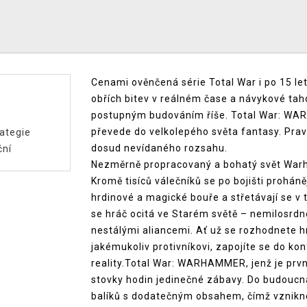
Cenami ověnčená série Total War i po 15 le
obřích bitev v reálném čase a návykové taho
postupným budováním říše. Total War: WAR
převede do velkolepého světa fantasy. Pravi
ategie
dosud nevídaného rozsahu.
ční
Nezměrně propracovaný a bohatý svět Warh
Kromě tisíců válečníků se po bojišti proháněj
hrdinové a magické bouře a střetávají se v
se hráč ocitá ve Starém světě – nemilosr
nestálými aliancemi. Ať už se rozhodnete hr
jakémukoliv protivníkovi, zapojíte se do kon
reality.Total War: WARHAMMER, jenž je prvn
stovky hodin jedinečné zábavy. Do budoucna
balíků s dodatečným obsahem, čímž vznikne n