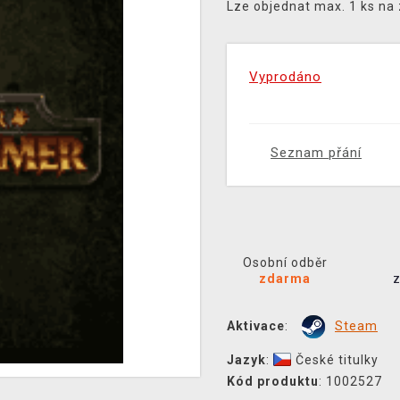
Lze objednat max. 1 ks na
Vyprodáno
Seznam přání
Osobní odběr
zdarma
Aktivace
:
Steam
Jazyk
:
České titulky
Kód produktu
: 1002527