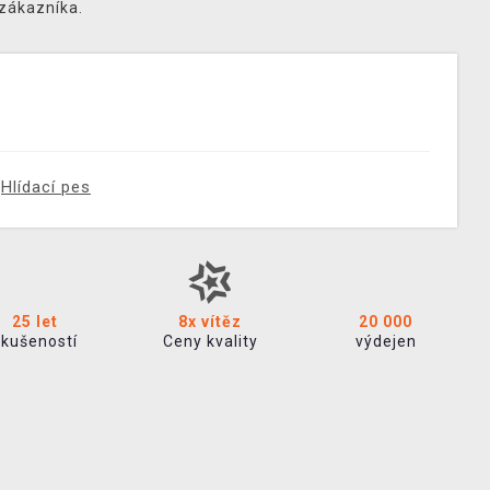
 zákazníka.
Hlídací pes
25 let
8x vítěz
20 000
zkušeností
Ceny kvality
výdejen