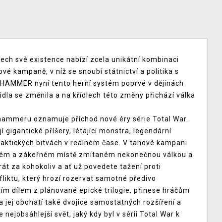
tech své existence nabízí zcela unikátní kombinaci
vé kampaně, v níž se snoubí státnictví a politika s
HAMMER nyní tento herní systém poprvé v dějinách
dla se změnila a na křídlech této změny přichází válka
ammeru oznamuje příchod nové éry série Total War.
í gigantické příšery, létající monstra, legendární
 taktických bitvách v reálném čase. V tahové kampani
dném a zákeřném místě zmítaném nekonečnou válkou a
át za kohokoliv a ať už povedete tažení proti
fliktu, který hrozí rozervat samotné předivo
ím dílem z plánované epické trilogie, přinese hráčům
 jej obohatí také dvojice samostatných rozšíření a
ejobsáhlejší svět, jaký kdy byl v sérii Total War k