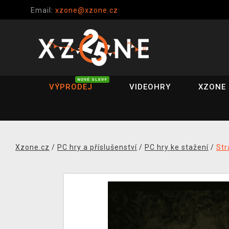
Email:
xzone@xzone.cz
NOVÉ SLEVY
VÝPRODEJ
VIDEOHRY
XZONE 
Xzone.cz
/
PC hry a příslušenství
/
PC hry ke stažení
/
Str