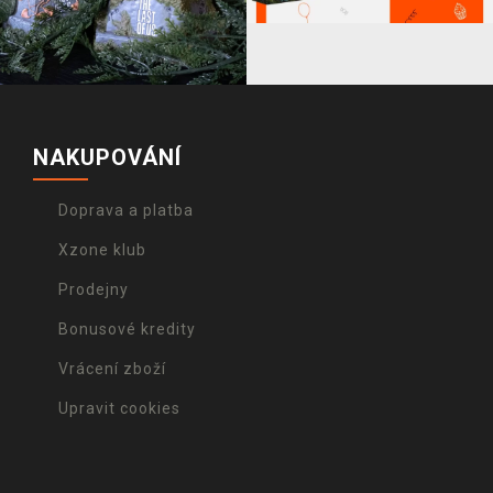
NAKUPOVÁNÍ
Doprava a platba
Xzone klub
Prodejny
Bonusové kredity
Vrácení zboží
Upravit cookies