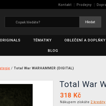
Kontakt
Prodejny
Dopr
Výkup her (bazar)
Hledat
ORIGINALS
TÉMATIKY
OBLEČENÍ A DOPLŇKY
BLOG
ategie
/
Total War WARHAMMER (DIGITAL)
Total Wa
318
Kč
Nákupem získáte
2 kredity