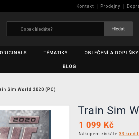
Kontakt
Prodejny
Dopr
Výkup her (bazar)
Hledat
ORIGINALS
TÉMATIKY
OBLEČENÍ A DOPLŇKY
BLOG
ain Sim World 2020 (PC)
Train Sim 
1 099
Kč
Nákupem získáte
33 kredi