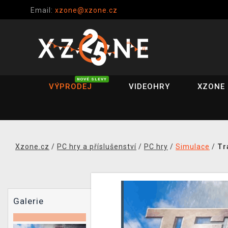
Email:
xzone@xzone.cz
NOVÉ SLEVY
VÝPRODEJ
VIDEOHRY
XZONE 
Xzone.cz
/
PC hry a příslušenství
/
PC hry
/
Simulace
/
Tr
Galerie