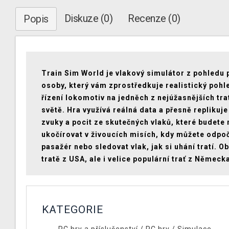
Diskuze (0)
Recenze (0)
Popis
Train Sim World je vlakový simulátor z pohledu 
osoby, který vám zprostředkuje realistický pohl
řízení lokomotiv na jedněch z nejúžasnějších tra
světě. Hra využívá reálná data a přesně replikuje
zvuky a pocit ze skutečných vlaků, které budete
ukočírovat v živoucích misích, kdy můžete odpoč
pasažér nebo sledovat vlak, jak si uhání tratí. O
tratě z USA, ale i velice populární trať z Německ
KATEGORIE
PC hry a příslušenství
/
PC hry
/
Simulace