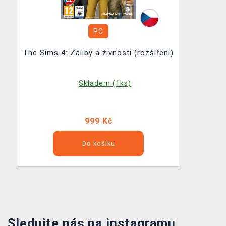
PC
The Sims 4: Záliby a živnosti (rozšíření)
Skladem (1ks)
999 Kč
Do košíku
Sledujte nás na instagramu