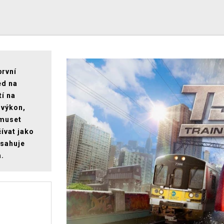
první
ed na
tí na
 výkon,
 muset
ívat jako
bsahuje
a.