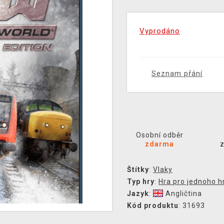
Vyprodáno
Seznam přání
Osobní odběr
zdarma
Štítky
:
Vlaky
Typ hry
:
Hra pro jednoho h
Jazyk
:
Angličtina
Kód produktu
: 31693