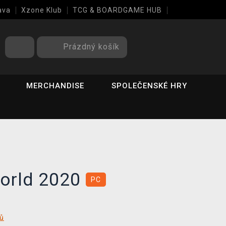
ava
Xzone Klub
TCG & BOARDGAME HUB
Prázdný košík
MERCHANDISE
SPOLEČENSKÉ HRY
World 2020
PC
tů