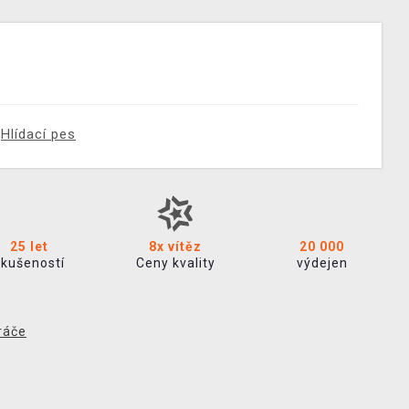
Hlídací pes
25 let
8x vítěz
20 000
zkušeností
Ceny kvality
výdejen
ráče