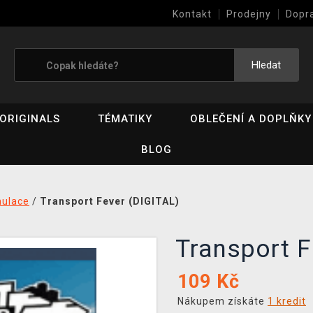
Kontakt
Prodejny
Dopr
Výkup her (bazar)
Hledat
ORIGINALS
TÉMATIKY
OBLEČENÍ A DOPLŇKY
BLOG
mulace
/
Transport Fever (DIGITAL)
Transport 
109
Kč
Nákupem získáte
1 kredit