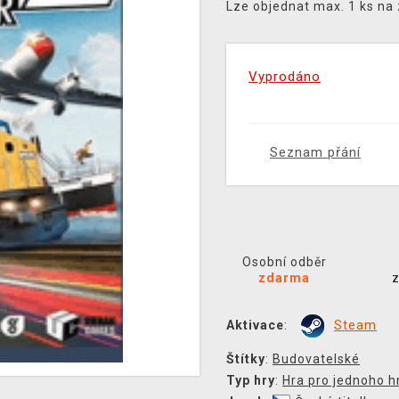
Lze objednat max. 1 ks na
Vyprodáno
Seznam přání
Osobní odběr
zdarma
Aktivace
:
Steam
Štítky
:
Budovatelské
Typ hry
:
Hra pro jednoho h