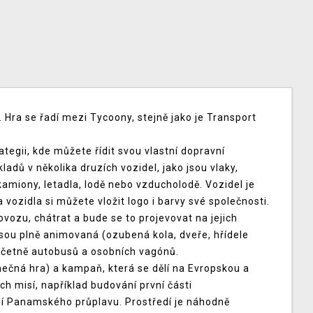
. Hra se řadí mezi Tycoony, stejně jako je Transport
tegii, kde můžete řídit svou vlastní dopravní
adů v několika druzích vozidel, jako jsou vlaky,
amiony, letadla, lodě nebo vzducholodě. Vozidel je
 vozidla si můžete vložit logo i barvy své společnosti.
vozu, chátrat a bude se to projevovat na jejich
jsou plně animovaná (ozubená kola, dveře, hřídele
, včetně autobusů a osobních vagónů.
ečná hra) a kampaň, která se dělí na Evropskou a
h misí, například budování první části
ní Panamského průplavu. Prostředí je náhodně