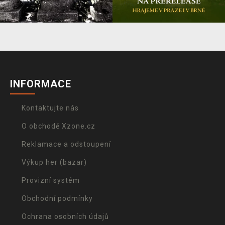
INFORMACE
Kontaktujte nás
O obchodě Xzone.cz
Reklamace a odstoupení
Výkup her (bazar)
Provizní systém
Obchodní podmínky
Ochrana osobních údajů