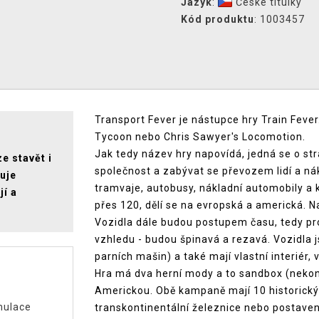
Jazyk
:
České titulky
Kód produktu
: 1003457
Transport Fever je nástupce hry Train Fever
Tycoon nebo Chris Sawyer's Locomotion.
Jak tedy název hry napovídá, jedná se o stra
ze stavět i
společnost a zabývat se převozem lidí a nákl
cuje
tramvaje, autobusy, nákladní automobily a k
jí a
přes 120, dělí se na evropská a americká. Na
Vozidla dále budou postupem času, tedy pro
vzhledu - budou špinavá a rezavá. Vozidla 
parních mašin) a také mají vlastní interiér
Hra má dva herní mody a to sandbox (nekon
Americkou. Obě kampaně mají 10 historickýc
mulace
transkontinentální železnice nebo postave