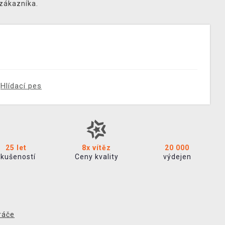
 zákazníka.
Hlídací pes
25 let
8x vítěz
20 000
zkušeností
Ceny kvality
výdejen
ráče