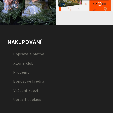
NAKUPOVÁNÍ
Doprava a platba
Xzone klub
Prodejny
Bonusové kredity
Vrácení zboží
Upravit cookies