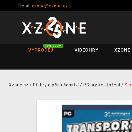
Email:
xzone@xzone.cz
NOVÉ SLEVY
VÝPRODEJ
VIDEOHRY
XZONE 
Xzone.cz
/
PC hry a příslušenství
/
PC hry ke stažení
/
Si