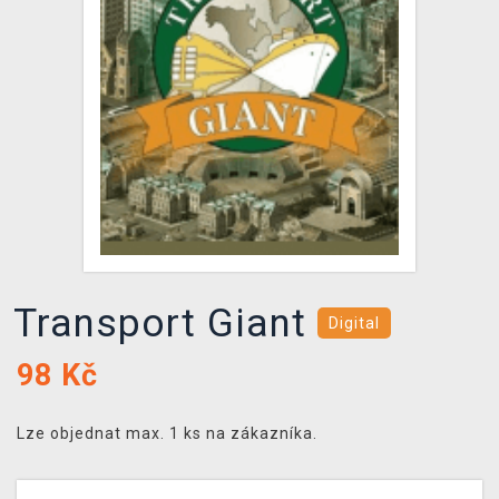
DOPRAVA
XZONE KLUB
TCG & BOARDGAME HUB
VÝKUP HER (BAZAR)
Transport Giant
Digital
98
Kč
Lze objednat max. 1 ks na zákazníka.