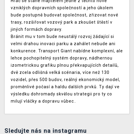
Hráč se stane majitelem jedné z těchto nově
vzniklých dopravních společností a jeho úkolem
bude postupně budovat společnost, zřizovat nové
trasy, rozšiřovat vozový park a zkoušet štěstí v
jiných formách dopravy.
Bránit mu v tom bude neustálý rozvoj žádající si
velmi drahou inovaci parku a zahálet nebude ani
konkurence. Transport Giant nabídne komplexní, ale
lehce pochopitelný systém dopravy, nádhernou
izometrickou grafiku plnou překvapujících detailů,
dvě zcela odlišná velká scénaria, více než 130
vozidel, přes 500 budov, reálný ekonomický model,
proměnlivé počasí a haldu dalších prvků. Ty dají ve
výsledku dohromady skvělou strategii pro ty co
milují vláčky a dopravu vůbec..
Sledujte nás na instagramu