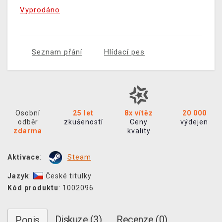
Vyprodáno
Seznam přání
Hlídací pes
Osobní
25 let
8x vítěz
20 000
odběr
zkušeností
Ceny
výdejen
zdarma
kvality
Aktivace
:
Steam
Jazyk
:
České titulky
Kód produktu
: 1002096
Diskuze (3)
Recenze (0)
Popis