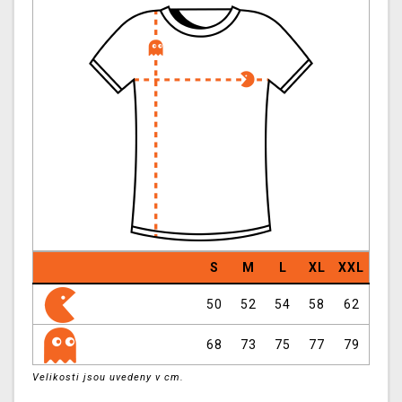
S
M
L
XL
XXL
50
52
54
58
62
68
73
75
77
79
Velikosti jsou uvedeny v cm.