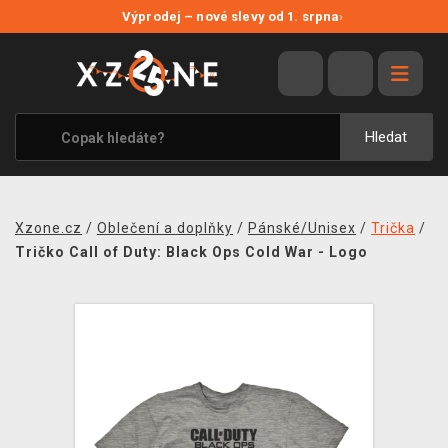
NOVÉ SLEVY
Výprodej – nové slevy od 1. srpna
›
VÝPRODEJ
VIDEOHRY
XZONE ORIGINALS
Hledat
TÉMATIKY
OBLEČENÍ A DOPLŇKY
Xzone.cz
/
Oblečení a doplňky
/
Pánské/Unisex
/
Trička
/
MERCHANDISE
Tričko Call of Duty: Black Ops Cold War - Logo
SPOLEČENSKÉ HRY
BLOG
KONTAKT
PRODEJNY