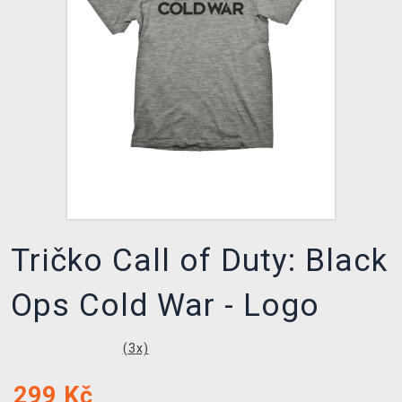
DOPRAVA
XZONE KLUB
TCG & BOARDGAME HUB
VÝKUP HER (BAZAR)
Tričko Call of Duty: Black
Ops Cold War - Logo
(
3
x)
299
Kč