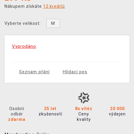
Nákupem získáte
12 kreditů
M
Vyberte velikost:
Vyprodáno
Seznam přání
Hlídací pes
Osobní
25 let
8x vítěz
20 000
odběr
zkušeností
Ceny
výdejen
zdarma
kvality