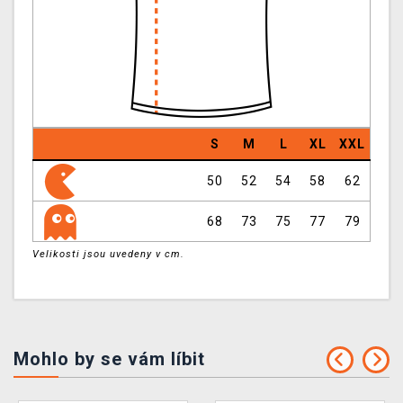
S
M
L
XL
XXL
50
52
54
58
62
68
73
75
77
79
Velikosti jsou uvedeny v cm.
Mohlo by se vám líbit