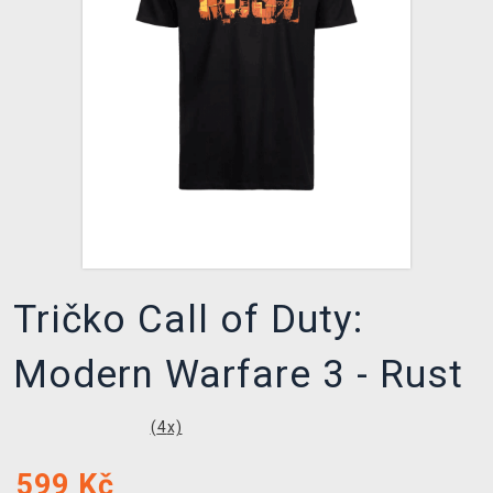
DOPRAVA
XZONE KLUB
TCG & BOARDGAME HUB
VÝKUP HER (BAZAR)
Tričko Call of Duty:
Modern Warfare 3 - Rust
(
4
x)
599
Kč