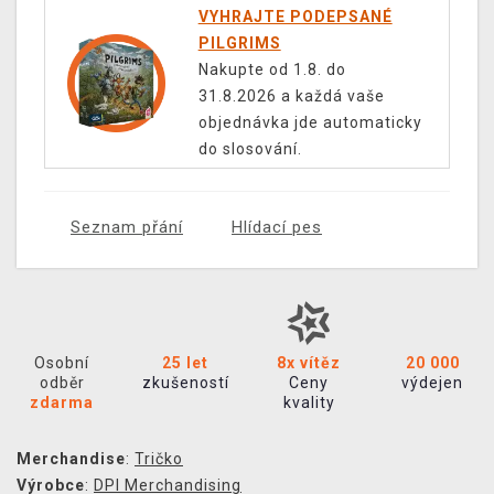
VYHRAJTE PODEPSANÉ
PILGRIMS
Nakupte od 1.8. do
31.8.2026 a každá vaše
objednávka jde automaticky
do slosování.
Seznam přání
Hlídací pes
Osobní
25 let
8x vítěz
20 000
odběr
zkušeností
Ceny
výdejen
zdarma
kvality
Merchandise
:
Tričko
Výrobce
:
DPI Merchandising