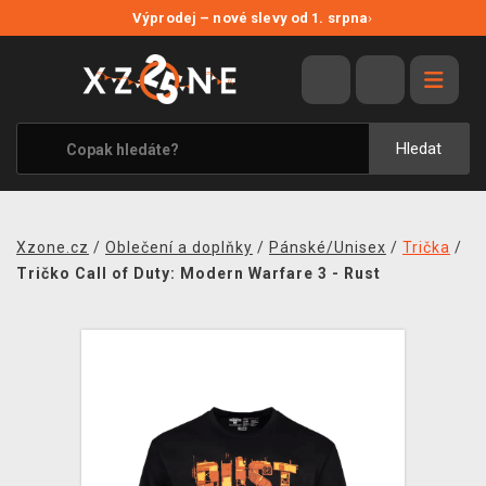
NOVÉ SLEVY
Výprodej – nové slevy od 1. srpna
›
VÝPRODEJ
VIDEOHRY
XZONE ORIGINALS
Hledat
TÉMATIKY
OBLEČENÍ A DOPLŇKY
Xzone.cz
/
Oblečení a doplňky
/
Pánské/Unisex
/
Trička
/
MERCHANDISE
Tričko Call of Duty: Modern Warfare 3 - Rust
SPOLEČENSKÉ HRY
BLOG
KONTAKT
PRODEJNY