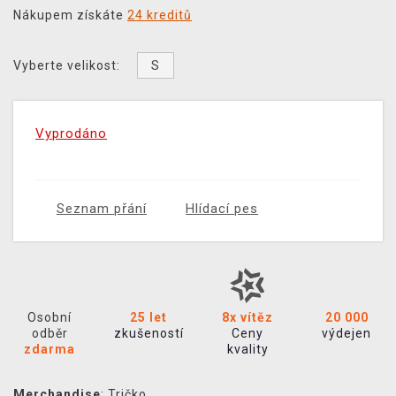
Nákupem získáte
24 kreditů
S
Vyberte velikost:
Vyprodáno
Seznam přání
Hlídací pes
Osobní
25 let
8x vítěz
20 000
odběr
zkušeností
Ceny
výdejen
zdarma
kvality
Merchandise
:
Tričko