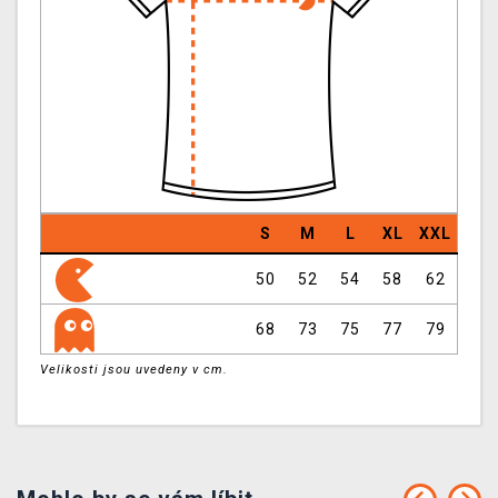
S
M
L
XL
XXL
50
52
54
58
62
68
73
75
77
79
Velikosti jsou uvedeny v cm.