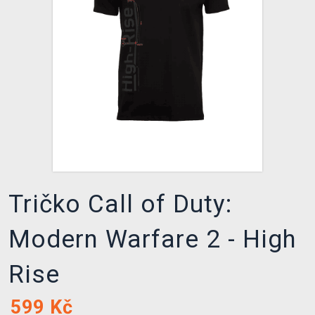
DOPRAVA
XZONE KLUB
TCG & BOARDGAME HUB
VÝKUP HER (BAZAR)
Tričko Call of Duty:
Modern Warfare 2 - High
Rise
599
Kč