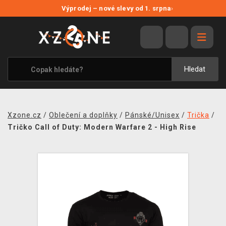
NOVÉ SLEVY
Výprodej – nové slevy od 1. srpna
›
VÝPRODEJ
VIDEOHRY
XZONE ORIGINALS
Hledat
TÉMATIKY
OBLEČENÍ A DOPLŇKY
Xzone.cz
/
Oblečení a doplňky
/
Pánské/Unisex
/
Trička
/
MERCHANDISE
Tričko Call of Duty: Modern Warfare 2 - High Rise
SPOLEČENSKÉ HRY
BLOG
KONTAKT
PRODEJNY