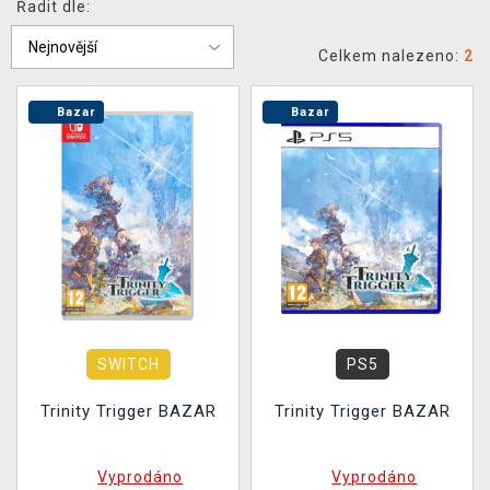
Řadit dle:
DOPRAVA
Celkem nalezeno:
2
XZONE KLUB
Bazar
Bazar
TCG & BOARDGAME HUB
VÝKUP HER (BAZAR)
SWITCH
PS5
Trinity Trigger BAZAR
Trinity Trigger BAZAR
Vyprodáno
Vyprodáno