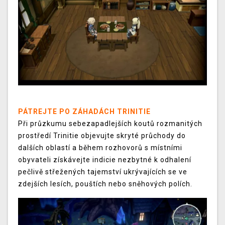
PÁTREJTE PO ZÁHADÁCH TRINITIE
Při průzkumu sebezapadlejších koutů rozmanitých
prostředí Trinitie objevujte skryté průchody do
dalších oblastí a během rozhovorů s místními
obyvateli získávejte indicie nezbytné k odhalení
pečlivě střežených tajemství ukrývajících se ve
zdejších lesích, pouštích nebo sněhových polích.