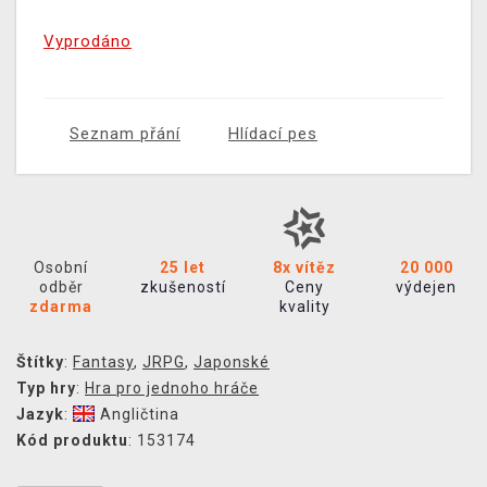
Vyprodáno
Seznam přání
Hlídací pes
Osobní
25 let
8x vítěz
20 000
odběr
zkušeností
Ceny
výdejen
zdarma
kvality
Štítky
:
Fantasy
,
JRPG
,
Japonské
Typ hry
:
Hra pro jednoho hráče
Jazyk
:
Angličtina
Kód produktu
: 153174