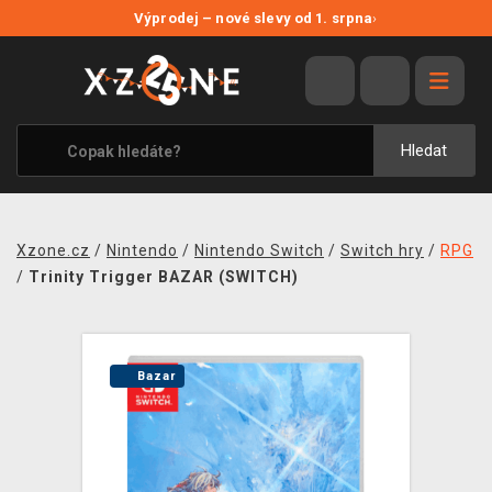
NOVÉ SLEVY
Výprodej – nové slevy od 1. srpna
›
VÝPRODEJ
VIDEOHRY
XZONE ORIGINALS
Hledat
TÉMATIKY
OBLEČENÍ A DOPLŇKY
Xzone.cz
/
Nintendo
/
Nintendo Switch
/
Switch hry
/
RPG
MERCHANDISE
/
Trinity Trigger BAZAR (SWITCH)
SPOLEČENSKÉ HRY
BLOG
Bazar
KONTAKT
PRODEJNY