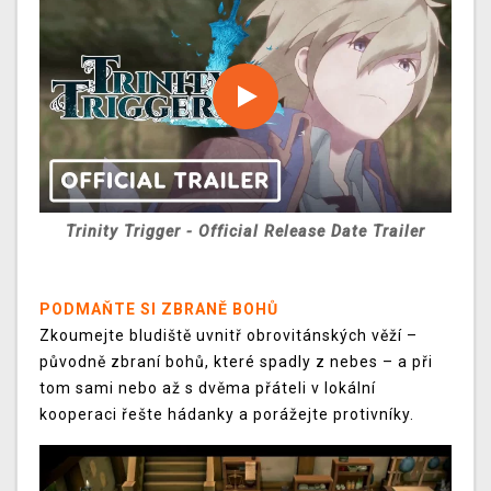
Trinity Trigger - Official Release Date Trailer
PODMAŇTE SI ZBRANĚ BOHŮ
Zkoumejte bludiště uvnitř obrovitánských věží –
původně zbraní bohů, které spadly z nebes – a při
tom sami nebo až s dvěma přáteli v lokální
kooperaci řešte hádanky a porážejte protivníky.