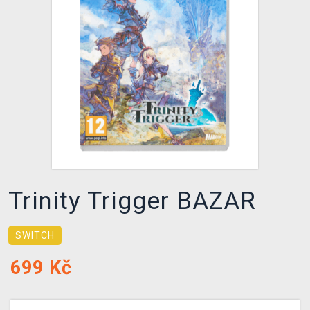
DOPRAVA
XZONE KLUB
TCG & BOARDGAME HUB
VÝKUP HER (BAZAR)
Trinity Trigger BAZAR
SWITCH
699
Kč