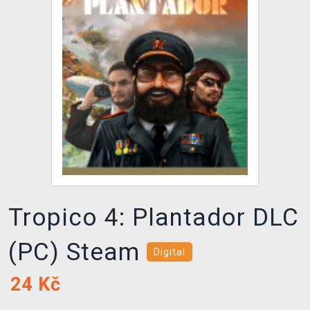
DOPRAVA
XZONE KLUB
TCG & BOARDGAME HUB
VÝKUP HER (BAZAR)
Tropico 4: Plantador DLC
(PC) Steam
Digital
24
Kč