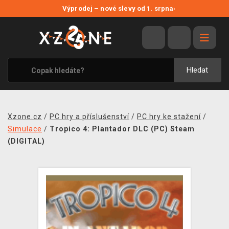
NOVÉ SLEVY
Výprodej – nové slevy od 1. srpna
›
VÝPRODEJ
VIDEOHRY
XZONE ORIGINALS
Hledat
TÉMATIKY
OBLEČENÍ A DOPLŇKY
Xzone.cz
/
PC hry a příslušenství
/
PC hry ke stažení
/
MERCHANDISE
Simulace
/
Tropico 4: Plantador DLC (PC) Steam
(DIGITAL)
SPOLEČENSKÉ HRY
BLOG
KONTAKT
PRODEJNY