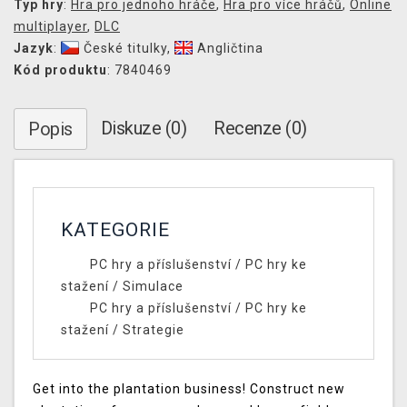
Typ hry
:
Hra pro jednoho hráče
,
Hra pro více hráčů
,
Online
multiplayer
,
DLC
Jazyk
:
České titulky
,
Angličtina
Kód produktu
: 7840469
Diskuze (0)
Recenze (0)
Popis
KATEGORIE
PC hry a příslušenství
/
PC hry ke
stažení
/
Simulace
PC hry a příslušenství
/
PC hry ke
stažení
/
Strategie
Get into the plantation business! Construct new