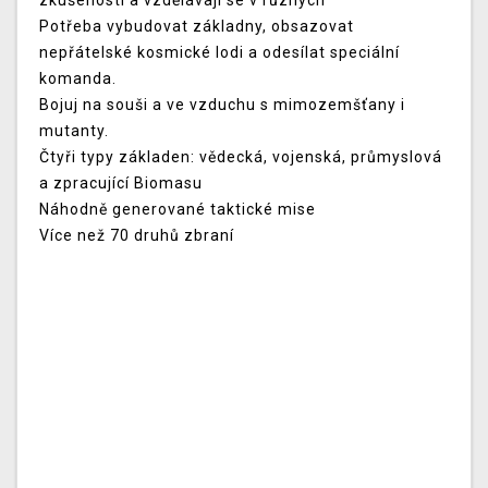
zkušenosti a vzdělávají se v různých
Potřeba vybudovat základny, obsazovat
nepřátelské kosmické lodi a odesílat speciální
komanda.
Bojuj na souši a ve vzduchu s mimozemšťany i
mutanty.
Čtyři typy základen: vědecká, vojenská, průmyslová
a zpracující Biomasu
Náhodně generované taktické mise
Více než 70 druhů zbraní