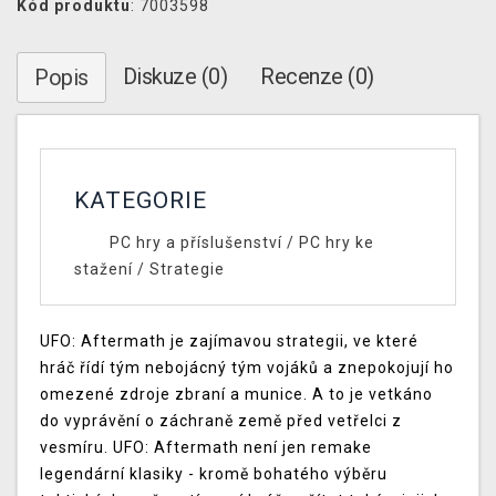
Kód produktu
: 7003598
Diskuze (0)
Recenze (0)
Popis
KATEGORIE
PC hry a příslušenství
/
PC hry ke
stažení
/
Strategie
UFO: Aftermath je zajímavou strategii, ve které
hráč řídí tým nebojácný tým vojáků a znepokojují ho
omezené zdroje zbraní a munice. A to je vetkáno
do vyprávění o záchraně země před vetřelci z
vesmíru. UFO: Aftermath není jen remake
legendární klasiky - kromě bohatého výběru