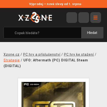
NOVÉ SLEVY
Výprodej – nové slevy od 1. srpna
›
VÝPRODEJ
VIDEOHRY
XZONE ORIGINALS
Hledat
TÉMATIKY
OBLEČENÍ A DOPLŇKY
Xzone.cz
/
PC hry a příslušenství
/
PC hry ke stažení
/
MERCHANDISE
Strategie
/
UFO: Aftermath (PC) DIGITAL Steam
(DIGITAL)
SPOLEČENSKÉ HRY
BLOG
KONTAKT
PRODEJNY