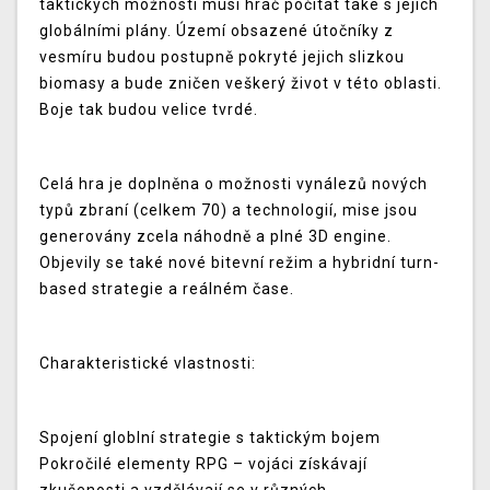
taktických možností musí hráč počítat také s jejich
globálními plány. Území obsazené útočníky z
vesmíru budou postupně pokryté jejich slizkou
biomasy a bude zničen veškerý život v této oblasti.
Boje tak budou velice tvrdé.
Celá hra je doplněna o možnosti vynálezů nových
typů zbraní (celkem 70) a technologií, mise jsou
generovány zcela náhodně a plné 3D engine.
Objevily se také nové bitevní režim a hybridní turn-
based strategie a reálném čase.
Charakteristické vlastnosti:
Spojení globlní strategie s taktickým bojem
Pokročilé elementy RPG – vojáci získávají