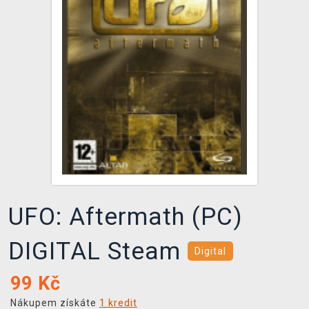
DOPRAVA
XZONE KLUB
TCG & BOARDGAME HUB
VÝKUP HER (BAZAR)
UFO: Aftermath (PC)
DIGITAL Steam
Digital
99
Kč
Nákupem získáte
1 kredit